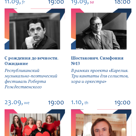
11.09,
19.09,
19:00
18:00
fr
sa
С рождения до вечности.
Шостакович. Симфония
Ожидание
№13
Республиканский
В рамках проекта «Карелия.
музыкально-поэтический
Три кантаты для солистов,
фестиваль Роберта
хора и оркестра»
Рождественского
23.09,
1.10,
19:00
19:00
we
th