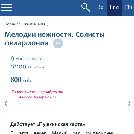
Ru
Eng
Fin
Philharmonic
Home
Current events
Мелодии нежности. Солисты
Current events
филармонии
Festivals
9
sunday
March,
18:00
Малый зал
800
rub.
Билеты можно приобрести
в кассе филармонии
Действует «Пушкинская карта»
В этот вечер Малый зал филармонии