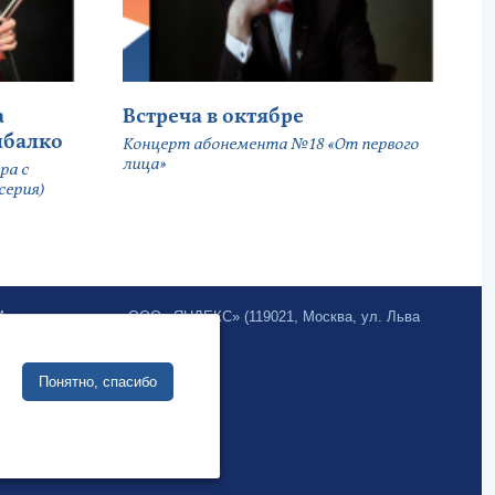
а
Встреча в октябре
ыбалко
Концерт абонемента №18 «От первого
лица»
ра с
серия)
.Метрика» компании ООО «ЯНДЕКС» (119021, Москва, ул. Льва
Site development:
Понятно, спасибо
Internet business systems