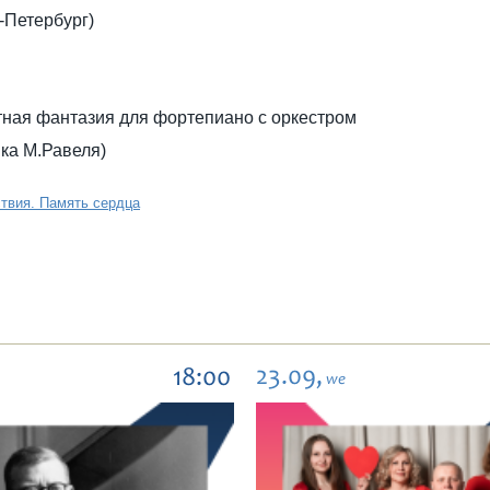
-Петербург)
тная фантазия для фортепиано с оркестром
вка М.Равеля)
твия. Память сердца
23.09,
18:00
we