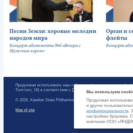
Песни Земли: хоровые мелодии
Орган и 
народов мира
флейты
Концерт абонемента №6 «Вечера с
Концерт або
Мужским хором»
Продолжая использовать наш сайт, вы даёте согласие на обра
Толстого, 16) в соответствии с
Политикой конфиденциальности
.
Мы используем cooki
© 2026, Karelian State Philharmonic
Продолжая использоват
и других пользовательс
Map of site
конфиденциальности
. 
настройках браузера. 
компании ООО «ЯНДЕКС»