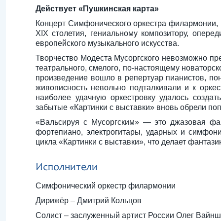
Действует «Пушкинская карта»
Концерт Симфонического оркестра филармонии, 
XIX столетия, гениальному композитору, опере
европейского музыкального искусства.
Творчество Модеста Мусоргского невозможно пре
театрального, смелого, по-настоящему новаторск
произведение вошло в репертуар пианистов, по
живописность невольно подталкивали и к орке
наиболее удачную оркестровку удалось созда
забытые «Картинки с выставки» вновь обрели поп
«Вальсируя с Мусоргским» — это джазовая фа
фортепиано, электрогитары, ударных и симфони
цикла «Картинки с выставки», что делает фанта
Исполнители
Симфонический оркестр филармонии
Дирижёр – Дмитрий Кольцов
Солист – заслуженный артист России Олег Вайнш