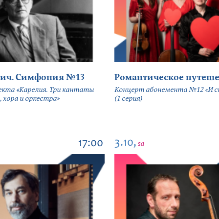
ич. Симфония №13
Романтическое путеше
екта «Карелия. Три кантаты
Концерт абонемента №12 «И сн
, хора и оркестра»
(1 серия)
3.10,
17:00
sa