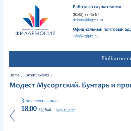
Работа со слушателями
(8142) 77-45-57
tickets@kgfptz.ru
Официальный почтовый ад
info@kgfptz.ru
Philharmon
Home
Current events
Модест Мусоргский. Бунтарь и пр
3
sunday
November,
18:00
Big hall
How to get?