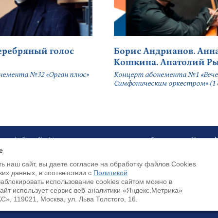
серебряный голос
Борис Андрианов. Анн
Кошкина. Анатолий Р
немента №32 «Орган плюс»
Концерт абонемента №1 «Вече
Симфоническим оркестром» (1 
ботку файлов Cookies и использование сервисов веб-аналитики «Яндекс
e
ь наш сайт, вы даете согласие на обработку файлов Cookies
Payment by credit cards available
ких данных, в соответствии с
Политикой
Заблокировать использование cookies сайтом можно в
Cайт использует сервис веб-аналитики «Яндекс.Метрика»
, 119021, Москва, ул. Льва Толстого, 16.