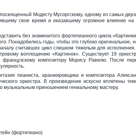
посвященный Модесту Мусоргскому, одному из самых дер
дившему свое время и оказавшему огромное влияние на 
дставить без знаменитого фортепианного цикла «Картинки
ого. Понадобились годы, чтобы это глубоко оригинальное,
началу считавших цикл слишком тяжелым для исполнения. 
стровому воплощению «Картинок». Существует 19 оркест
ть французскому композитору Морису Равелю. После пер
улярность.
нтазия пианиста, аранжировщика и композитора Алексан
ческого оркестра. В произведение искусно вплетены те
зию музыкальным приношением гениальному мастеру.
тейн (фортепиано)