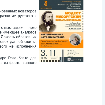
зновенных новаторов
развитие русского и
 с выставки» — ярко
 не имеющее аналогов
Яркость образов, их
ровок данной сюиты,
вого же исполнения
дра Розенблата для
мы из фортепианного