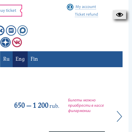
My account
uy ticket
Ticket refund
Ru
Eng
Fin
Билеты можно
650 — 1 200
rub.
приобрести в кассе
филармонии