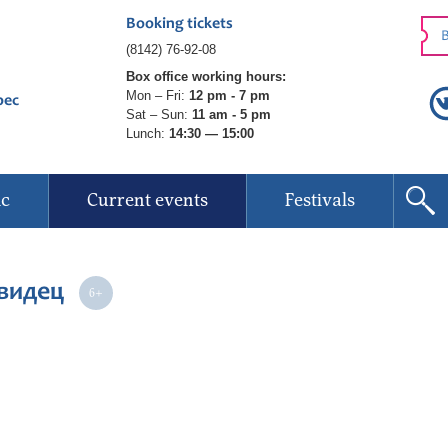
Booking tickets
B
(8142) 76-92-08
Box office working hours:
Mon – Fri:
12 pm - 7 pm
рес
Sat – Sun:
11 am - 5 pm
Lunch:
14:30 — 15:00
ic
Current events
Festivals
овидец