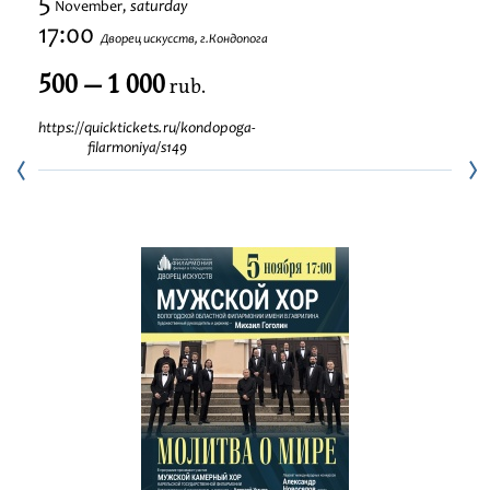
5
saturday
November,
Festivals
17:00
Дворец искусств, г.Кондопога
500 — 1 000
rub.
https://quicktickets.ru/kondopoga-
filarmoniya/s149