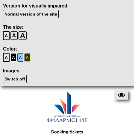
Version for visually impaired
Normal version of the site
The size:
A
A
A
Color:
A
A
A
A
Images:
Switch off
Booking tickets