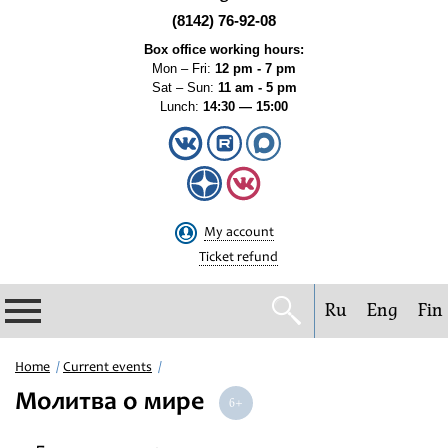
(8142) 76-92-08
Box office working hours:
Mon – Fri:
12 pm - 7 pm
Sat – Sun:
11 am - 5 pm
Lunch:
14:30 — 15:00
My account
Ticket refund
Ru
Eng
Fin
Philharmonic
Home
Current events
Молитва о мире
Current events