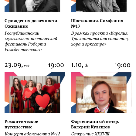
С рождения до вечности.
Шостакович. Симфония
Ожидание
№13
Республиканский
В рамках проекта «Карелия.
музыкально-поэтический
Три кантаты для солистов,
фестиваль Роберта
хора и оркестра»
Рождественского
23.09,
1.10,
19:00
19:00
we
th
Романтическое
Фортепианный вечер.
путешествие
Валерий Кулешов
Концерт абонемента №12
Открытие ХХХVIII