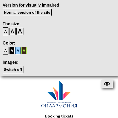
Version for visually impaired
Normal version of the site
The size:
A
A
A
Color:
A
A
A
A
Images:
Switch off
Booking tickets