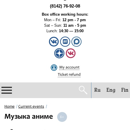
(8142) 76-92-08
Box office working hours:
Mon – Fri:
12 pm - 7 pm
Sat – Sun:
11 am - 5 pm
Lunch:
14:30 — 15:00
My account
Ticket refund
Ru
Eng
Fin
Philharmonic
Home
Current events
Музыка аниме
Current events