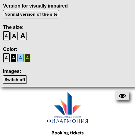
Version for visually impaired
Normal version of the site
The size:
A
A
A
Color:
A
A
A
A
Images:
Switch off
Booking tickets