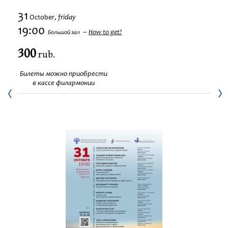
Festivals
31
friday
October,
19:00
How to get?
Большой зал
300
rub.
Билеты можно приобрести
в кассе филармонии