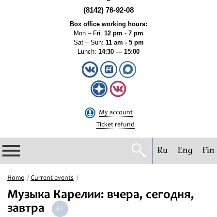
(8142) 76-92-08
Box office working hours:
Mon – Fri:
12 pm - 7 pm
Sat – Sun:
11 am - 5 pm
Lunch:
14:30 — 15:00
My account
Ticket refund
Ru
Eng
Fin
Philharmonic
Home
Current events
Музыка Карелии: вчера, сегодня,
Current events
завтра