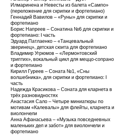
Илмаринена и Невесты из балета «Сампо»
(переложение для скрипки и фортепиано)
Геннадий Вавилов – «Руны» для скрипки и
фортепиано
Борис Напреев – Сонатина №6 для скрипки и
фортепиано: I часть
Эдуард Патлаенко – «Танцевальный
зверинец», детская сюита для фортепиано
Владимир Угрюмов – «Лермонтовский
триптих», вокальный цикл для меццо-сопрано
и фортепиано
Кирилл Гуреев – Соната №1, «Сны
волшебника», для скрипки и фортепиано: I
часть
Надежда Красикова – Соната для кларнета в
трёх разновидностях
Анастасия Сало – Четыре миниатюры по
мотивам «Калевалы» для флейты, кларнета и
виолончели
Анна Афанасьева – «Музыка повседневных
маленьких дел и забот» для виолончели и
фортепиано