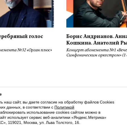
серебряный голос
Борис Андрианов. Анн
Кошкина. Анатолий Р
немента №32 «Орган плюс»
Концерт абонемента №1 «Вече
Симфоническим оркестром» (1 
ботку файлов Cookies и использование сервисов веб-аналитики «Яндекс
e
ь наш сайт, вы даете согласие на обработку файлов Cookies
Payment by credit cards available
ких данных, в соответствии с
Политикой
Заблокировать использование cookies сайтом можно в
Cайт использует сервис веб-аналитики «Яндекс.Метрика»
, 119021, Москва, ул. Льва Толстого, 16.