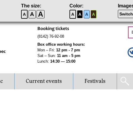
The size:
Color:
Image
A
A
Switch
A
A
A
A
A
Booking tickets
(8142) 76-92-08
Box office working hours:
Mon – Fri:
12 pm - 7 pm
рес
Sat – Sun:
11 am - 5 pm
Lunch:
14:30 — 15:00
ic
Current events
Festivals