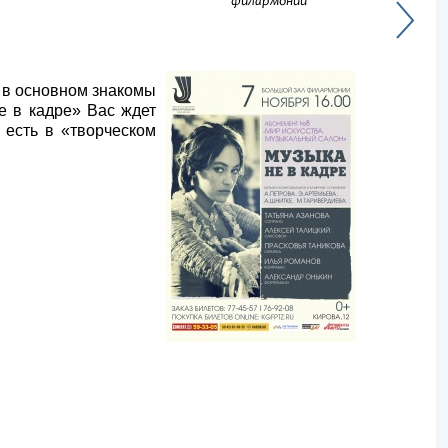
филармонии
 в основном знакомы
е в кадре» Вас ждет
 есть в «творческом