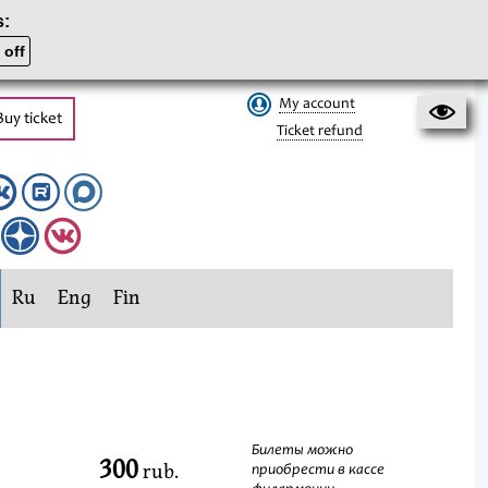
s:
 off
My account
Buy ticket
Ticket refund
Ru
Eng
Fin
Билеты можно
300
rub.
приобрести в кассе