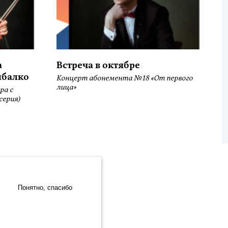
а
Встреча в октябре
ыбалко
Концерт абонемента №18 «От первого
лица»
ра с
серия)
.Метрика» компании ООО «ЯНДЕКС» (119021, Москва, ул. Льва
Site development:
Понятно, спасибо
Internet business systems