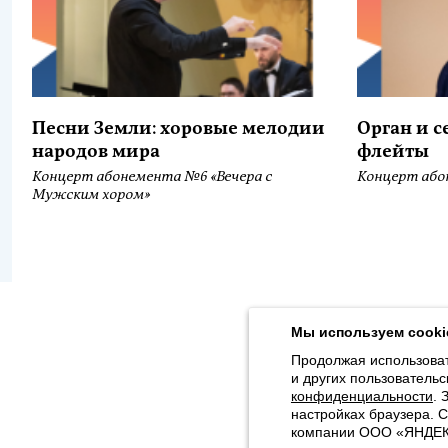
Песни Земли: хоровые мелодии
Орган и 
народов мира
флейты
Концерт абонемента №6 «Вечера с
Концерт або
Мужским хором»
Продолжая использовать наш сайт, вы даёте согласие на обра
Толстого, 16) в соответствии с
Политикой конфиденциальности
.
Мы используем cooki
© 2026, Karelian State Philharmonic
Продолжая использоват
и других пользовательс
Map of site
конфиденциальности
. 
настройках браузера. 
компании ООО «ЯНДЕКС»