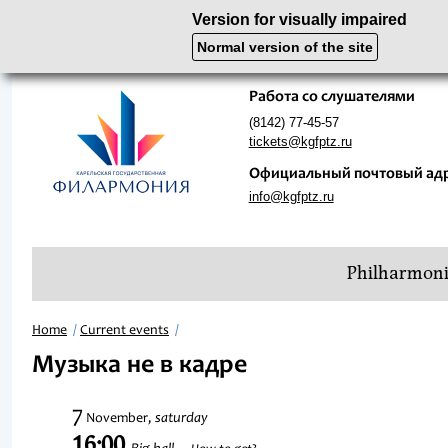
Version for visually impaired
Normal version of the site
Работа со слушателями
(8142) 77-45-57
tickets@kgfptz.ru
Официальный почтовый ад
info@kgfptz.ru
Philharmon
Home
Current events
Музыка не в кадре
7
saturday
November,
16:00