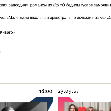
кая рапсодия», романсы из к/ф «О бедном гусаре замолвит
к/ф «Маленький школьный оркестр», «Не исчезай» из к/ф «
 Живаго»
н
23.09,
18:00
we