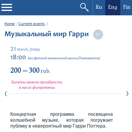
Ru
Eng
Fin
Philharmonic
Home
Current events
Музыкальный мир Гарри
Current events
21
friday
March,
Festivals
18:00
Зал Детской музыкальной школы (Питкяранта)
200 — 300
rub.
Билеты можно приобрести
в кассе филармонии
Концертная программа посвящена
волшебной музыке, которая погружает
публику в невероятный мир Гарри Поттера.