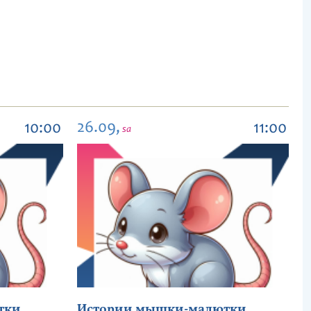
26.09,
10:00
11:00
sa
тки
Истории мышки-малютки