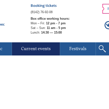
Booking tickets
B
(8142) 76-92-08
Box office working hours:
Mon – Fri:
12 pm - 7 pm
рес
Sat – Sun:
11 am - 5 pm
Lunch:
14:30 — 15:00
ic
Current events
Festivals