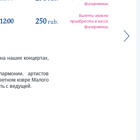
филармонии
Билеты можно
250
12:00
rub.
приобрести в кассе
филармонии
 на наших концертах,
армонии, артистов
ветном ковре Малого
ть с ведущей.