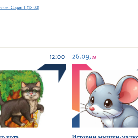
зом. Серия 1 (12.00)
26.09,
12:00
sa
го кота
Истории мышки-малю