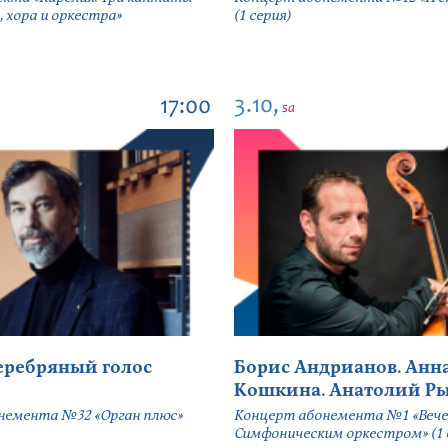
, хора и оркестра»
(1 серия)
3.10,
17:00
sa
серебряный голос
Борис Андрианов. Анн
Кошкина. Анатолий Р
немента №32 «Орган плюс»
Концерт абонемента №1 «Вече
Симфоническим оркестром» (1 