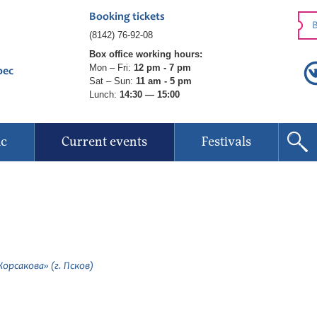
Booking tickets
B
(8142) 76-92-08
Box office working hours:
Mon – Fri:
12 pm - 7 pm
рес
Sat – Sun:
11 am - 5 pm
Lunch:
14:30 — 15:00
ic
Current events
Festivals
рсакова» (г. Псков)