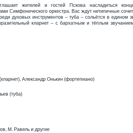
глашает жителей и гостей Пскова насладиться конц
ами Симфонического оркестра. Вас ждут нетипичные сочет
реди духовых инструментов – туба – сольётся в едином з
ыразительный кларнет – с бархатным и тёплым звучание
кларнет), Александр Онькин (фортепиано)
ьев (туба)
ов, М. Равель и другие