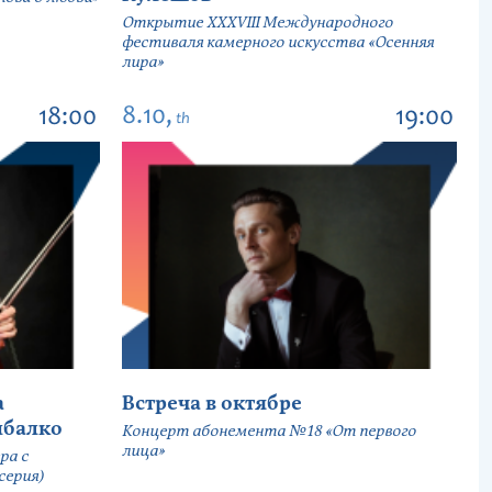
Открытие ХХХVIII Международного
фестиваля камерного искусства «Осенняя
лира»
8.10,
18:00
19:00
th
а
Встреча в октябре
ыбалко
Концерт абонемента №18 «От первого
лица»
ра с
серия)