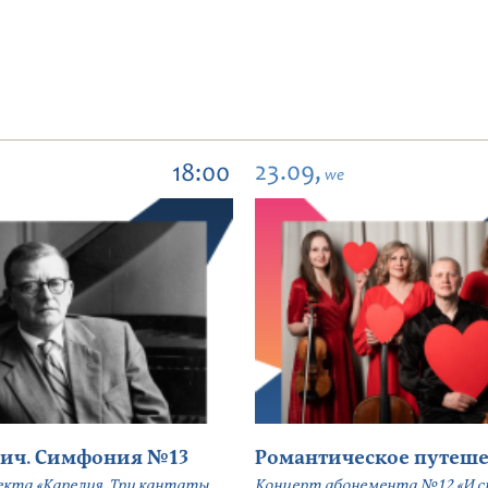
23.09,
18:00
we
ич. Симфония №13
Романтическое путеше
екта «Карелия. Три кантаты
Концерт абонемента №12 «И сн