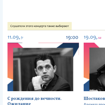
Слушатели этого концерта также выбирают
11.09,
19.09,
19:00
fr
sa
С рождения до вечности.
Шостаков
Ожидание
В рамках про