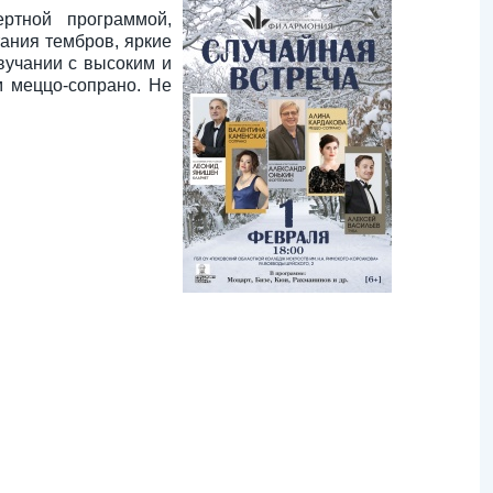
ертной программой,
ания тембров, яркие
вучании с высоким и
м меццо-сопрано. Не