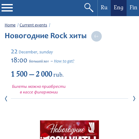
Ru
Eng
Fin
Philharmonic
Home
Current events
Новогодние Rock хиты
Current events
22
sunday
December,
Festivals
18:00
How to get?
Большой зал
1 500 — 2 000
rub.
Билеты можно приобрести
в кассе филармонии