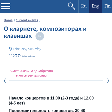
Ru
Eng
Fin
Philharmonic
Home
Current events
О кларнете, композиторах и
Current events
клавишах
Festivals
9
saturday
February,
11:00
Малый зал
Билеты можно приобрести
в кассе филармонии
Начало концертов в 11.00 (2-3 года) и 12.00
(4-5 лет)
Продолжительность концертов: 30-40