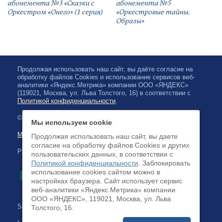
абонемента №3 «Сказки с
абонемента №5
Оркестром «Онего» (1 серия)
«Оркестровые тайны.
Образы»
Продолжая использовать наш сайт, вы даёте согласие на
обработку файлов Cookies и использование сервисов веб-
аналитики «Яндекс.Метрика» компании ООО «ЯНДЕКС»
(119021, Москва, ул. Льва Толстого, 16) в соответствии с
Политикой конфиденциальности
.
© 2026, Karelian State Philharmonic
Мы используем cookie
Map of site
Продолжая использовать наш сайт, вы даете
согласие на обработку файлов Cookies и других
Payment by credit cards available
пользовательских данных, в соответствии с
Политикой конфиденциальности
. Заблокировать
использование cookies сайтом можно в
настройках браузера. Cайт использует сервис
веб-аналитики «Яндекс.Метрика» компании
ООО «ЯНДЕКС», 119021, Москва, ул. Льва
Site development:
Толстого, 16.