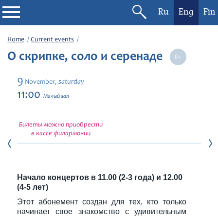
Ru
Eng
Fin
Philharmonic
Home
Current events
О скрипке, соло и серенаде
Current events
9
saturday
November,
Festivals
11:00
Малый зал
Билеты можно приобрести
в кассе филармонии
Начало концертов в 11.00 (2-3 года) и 12.00
(4-5 лет)
Этот абонемент создан для тех, кто только
начинает свое знакомство с удивительным