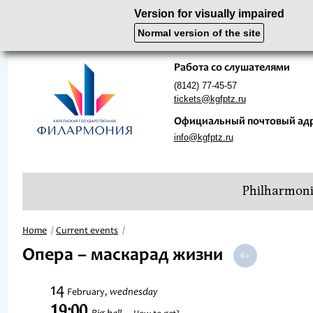
Version for visually impaired
Normal version of the site
Работа со слушателями
(8142) 77-45-57
tickets@kgfptz.ru
Официальный почтовый ад
info@kgfptz.ru
Philharmon
Home
Current events
Опера – маскарад жизни
14
wednesday
February,
19:00