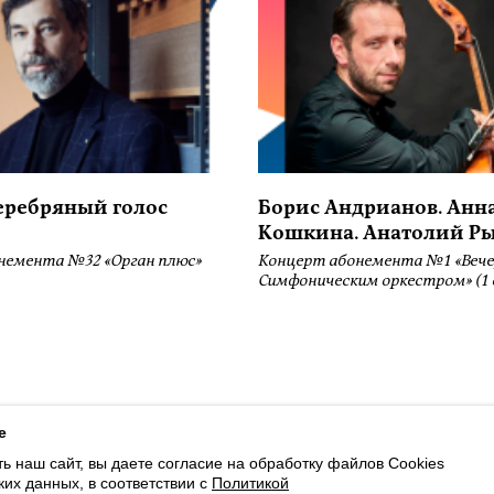
серебряный голос
Борис Андрианов. Анн
Кошкина. Анатолий Р
немента №32 «Орган плюс»
Концерт абонемента №1 «Вече
Симфоническим оркестром» (1 
ботку файлов Cookies и использование сервисов веб-аналитики «Яндекс
e
ь наш сайт, вы даете согласие на обработку файлов Cookies
Payment by credit cards available
ких данных, в соответствии с
Политикой