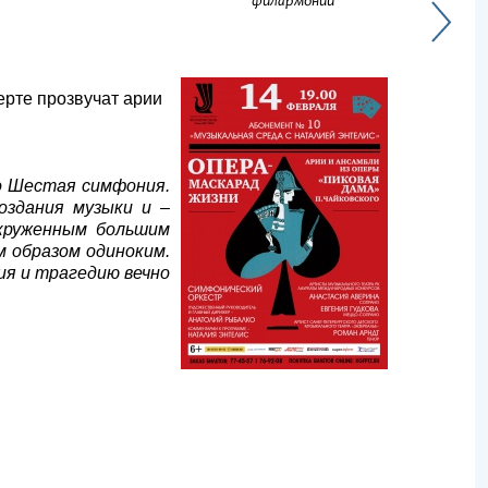
филармонии
ерте прозвучат арии
о Шестая симфония.
оздания музыки и –
окруженным большим
 образом одиноким.
ия и трагедию вечно