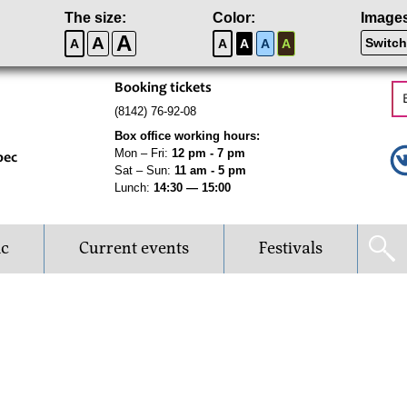
The size:
Color:
Image
A
A
Switch
A
A
A
A
A
Booking tickets
(8142) 76-92-08
Box office working hours:
Mon – Fri:
12 pm - 7 pm
рес
Sat – Sun:
11 am - 5 pm
Lunch:
14:30 — 15:00
ic
Current events
Festivals