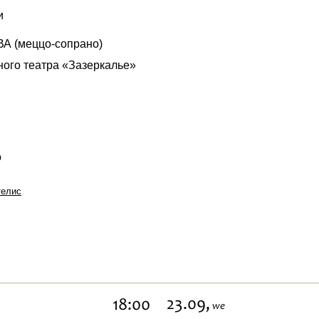
и
А (меццо-сопрано)
ного театра «Зазеркалье»
о
телис
23.09,
18:00
we