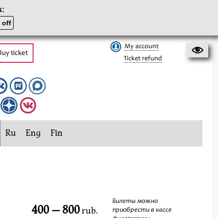
s:
 off
My account
Buy ticket
Ticket refund
Ru
Eng
Fin
Билеты можно
400 — 800
rub.
приобрести в кассе