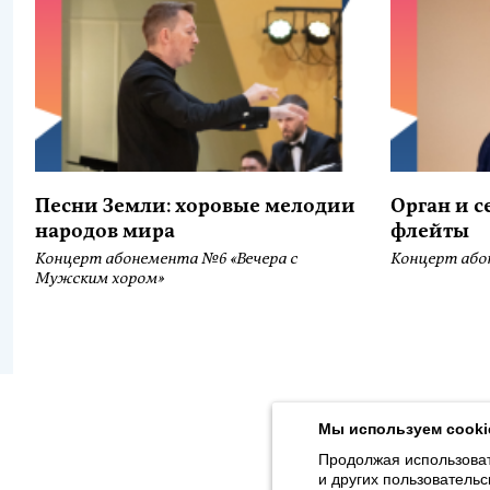
Песни Земли: хоровые мелодии
Орган и 
народов мира
флейты
Концерт абонемента №6 «Вечера с
Концерт або
Мужским хором»
Продолжая использовать наш сайт, вы даёте согласие на обра
Толстого, 16) в соответствии с
Политикой конфиденциальности
.
Мы используем cooki
© 2026, Karelian State Philharmonic
Продолжая использоват
и других пользовательс