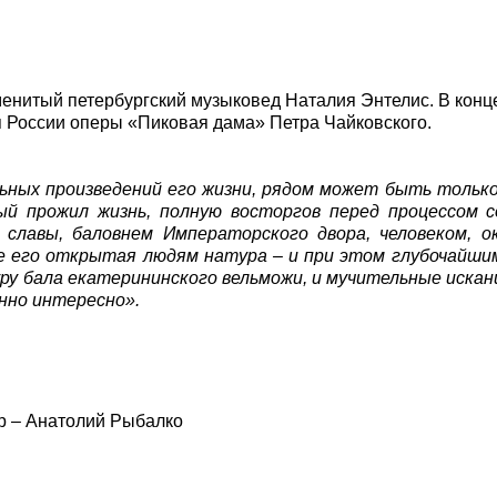
аменитый петербургский музыковед Наталия Энтелис. В конц
я России оперы «Пиковая дама» Петра Чайковского.
льных произведений его жизни, рядом может быть тольк
ый прожил жизнь, полную восторгов перед процессом с
 славы, баловнем Императорского двора, человеком, 
е его открытая людям натура – и при этом глубочайшим
ру бала екатерининского вельможи, и мучительные искан
енно интересно».
р – Анатолий Рыбалко