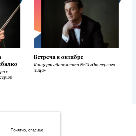
а
Встреча в октябре
ыбалко
Концерт абонемента №18 «От первого
лица»
ра с
серия)
.Метрика» компании ООО «ЯНДЕКС» (119021, Москва, ул. Льва
Site development:
Понятно, спасибо