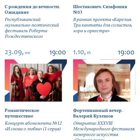
С рождения до вечности.
Шостакович. Симфония
Ожидание
№13
Республиканский
В рамках проекта «Карелия.
музыкально-поэтический
Три кантаты для солистов,
фестиваль Роберта
хора и оркестра»
Рождественского
23.09,
1.10,
19:00
19:00
we
th
Романтическое
Фортепианный вечер.
путешествие
Валерий Кулешов
Концерт абонемента №12
Открытие ХХХVIII
«И снова о любви» (1 серия)
Международного фестиваля
камерного искусства