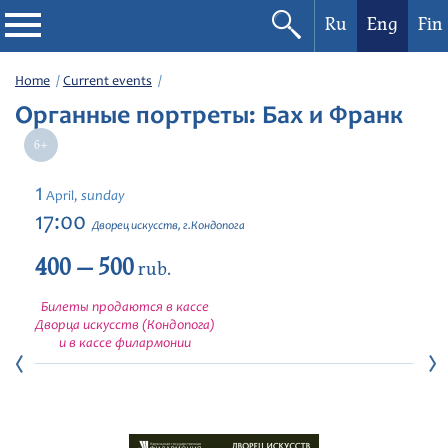
Ru
Eng
Fin
Philharmonic
Home
Current events
Органные портреты: Бах и Франк
Current events
Festivals
1
sunday
April,
17:00
Дворец искусств, г.Кондопога
400 — 500
rub.
Билеты продаются в кассе
Дворца искусств (Кондопога)
и в кассе филармонии