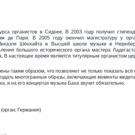
рса органистов в Сиднее. В 2003 году получил стипенд
ам де Пари. В 2005 году окончил магистратуру у орга
 Михаэля Шёнхайта в Высшей школе музыки в Нюрнбер
ления большого исторического органа мастера Ладегаст
а. В настоящее время является титулярным органистом це
ны таким образом, что позволяют не только показать всё
 создать многогранные образы, включающие моменты медит
а, и на его концертах музыка Баха звучит обязательно.
(орган; Германия)