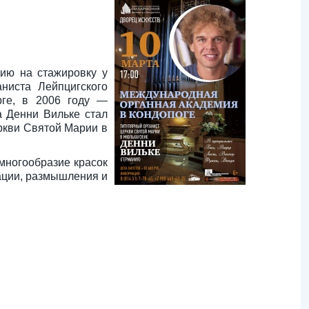
ию на стажировку у
ниста Лейпцигского
ге, в 2006 году —
а Денни Вильке стал
ркви Святой Марии в
 многообразие красок
ации, размышления и