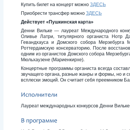
Купить билет на концерт можно
ЗДЕСЬ
Приобрести трансфер можно
ЗДЕСЬ
Действует «Пушкинская карта»
Денни Вильке — лауреат Международного конку
Оливье Латри, титулярного органиста Нотр Д
Гевандхауса и Домского собора Мерзебурга
Роттердамскую консерваторию. После восстанов
одним из органистов Домского собора Мерзебург
Мюльхаузене (Мариенкирхе).
Концертные программы органиста всегда составле
звучащего органа, разные жанры и формы, но и
всплески эмоций. Он считает себя преемником Бах
Исполнители
Лауреат международных конкурсов Денни Вильке 
В программе