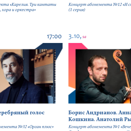
екта «Карелия. Три кантаты
Концерт абонемента №12 «И сн
, хора и оркестра»
(1 серия)
3.10,
17:00
sa
серебряный голос
Борис Андрианов. Анн
Кошкина. Анатолий Р
немента №32 «Орган плюс»
Концерт абонемента №1 «Вече