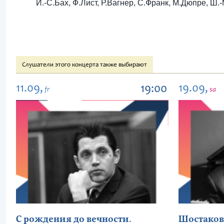
И.-С.Бах, Ф.Лист, Р.Вагнер, С.Франк, М.Дюпре, Ш.
Слушатели этого концерта также выбирают
11.09,
19.09,
19:00
fr
sa
С рождения до вечности.
Шостаков