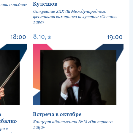
Кулешов
ова о любви»
Открытие ХХХVIII Международного
фестиваля камерного искусства «Осенняя
лира»
8.10,
18:00
19:00
th
а
Встреча в октябре
ыбалко
Концерт абонемента №18 «От первого
лица»
ра с