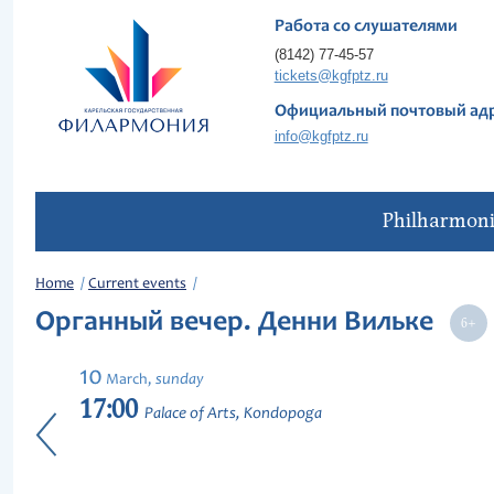
Работа со слушателями
(8142) 77-45-57
tickets@kgfptz.ru
Официальный почтовый ад
info@kgfptz.ru
Philharmon
Home
Current events
Органный вечер. Денни Вильке
10
sunday
March,
17:00
Palace of Arts, Kondopoga