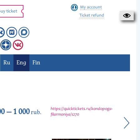
My account
uy ticket
Ticket refund
Ru
Eng
Fin
00 — 1 000
https://quicktickets.ru/kondopoga-
rub.
filarmoniya/s270