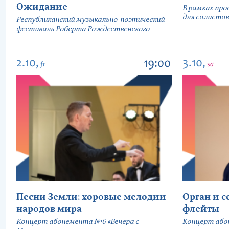
Ожидание
В рамках про
для солистов
Республиканский музыкально-поэтический
фестиваль Роберта Рождественского
2.10,
3.10,
19:00
fr
sa
Песни Земли: хоровые мелодии
Орган и 
народов мира
флейты
Концерт абонемента №6 «Вечера с
Концерт або