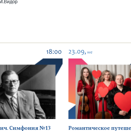
-М.Видор
23.09,
18:00
we
ич. Симфония №13
Романтическое путеше