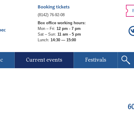
Booking tickets
B
(8142) 76-92-08
Box office working hours:
Mon – Fri:
12 pm - 7 pm
рес
Sat – Sun:
11 am - 5 pm
Lunch:
14:30 — 15:00
ic
Current events
Festivals
6