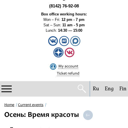
(8142) 76-92-08
Box office working hours:
Mon – Fri:
12 pm - 7 pm
Sat – Sun:
11 am - 5 pm
Lunch:
14:30 — 15:00
My account
Ticket refund
Ru
Eng
Fin
Philharmonic
Home
Current events
Осень: Время красоты
Current events