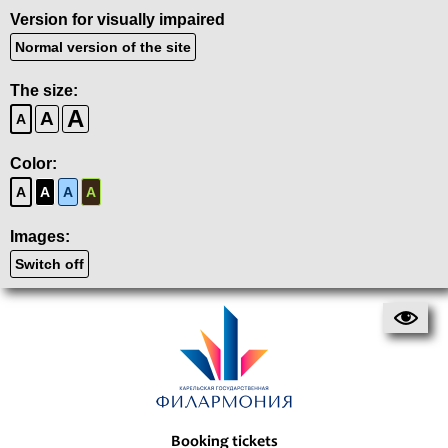
Version for visually impaired
Normal version of the site
The size:
A
A
A
Color:
A
A
A
A
Images:
Switch off
Booking tickets