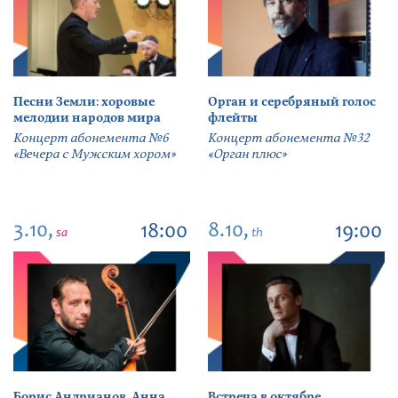
Песни Земли: хоровые
Орган и серебряный голос
мелодии народов мира
флейты
Концерт абонемента №6
Концерт абонемента №32
«Вечера с Мужским хором»
«Орган плюс»
3.10,
8.10,
18:00
19:00
sa
th
Борис Андрианов. Анна
Встреча в октябре