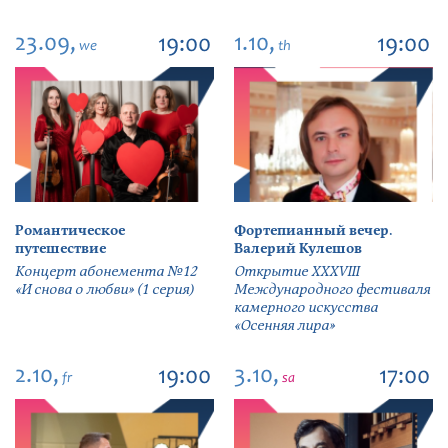
23.09,
1.10,
19:00
19:00
we
th
Романтическое
Фортепианный вечер.
путешествие
Валерий Кулешов
Концерт абонемента №12
Открытие ХХХVIII
«И снова о любви» (1 серия)
Международного фестиваля
камерного искусства
«Осенняя лира»
2.10,
3.10,
19:00
17:00
fr
sa