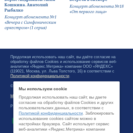
Кошкина. Анатолий
Концерт абонемента №18
Рыбалко
«От первого лица»
Концерт абонемента №1
«Вечера с Симфоническим
оркестром» (1 серия)
Продолжая использовать наш сайт, вы даёте согласие на
обработку файлов Cookies и использование сервисов веб-
аналитики «Яндекс.Метрика» компании ООО «ЯНДЕКС»
(119021, Москва, ул. Льва Толстого, 16) в соответствии с
Политикой конфиденциальности
.
© 2026, Karelian State Philharmonic
Мы используем cookie
Map of site
Продолжая использовать наш сайт, вы даете
согласие на обработку файлов Cookies и других
Payment by credit cards available
пользовательских данных, в соответствии с
Политикой конфиденциальности
. Заблокировать
использование cookies сайтом можно в
настройках браузера. Cайт использует сервис
веб-аналитики «Яндекс.Метрика» компании