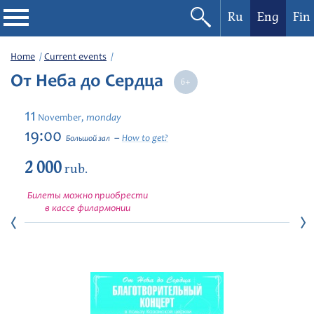
Ru
Eng
Fin
Philharmonic
Home
Current events
От Неба до Сердца
Current events
11
monday
November,
Festivals
19:00
How to get?
Большой зал
2 000
rub.
Билеты можно приобрести
в кассе филармонии