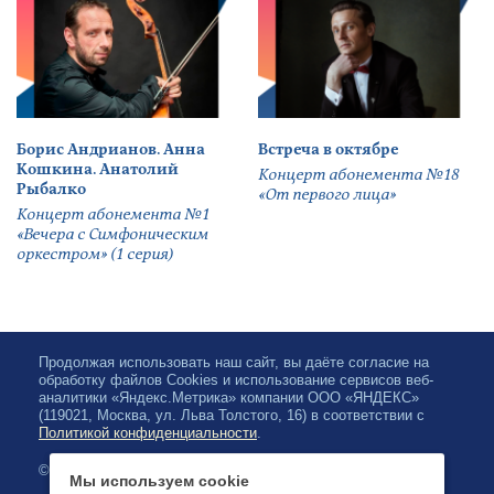
Борис Андрианов. Анна
Встреча в октябре
Кошкина. Анатолий
Концерт абонемента №18
Рыбалко
«От первого лица»
Концерт абонемента №1
«Вечера с Симфоническим
оркестром» (1 серия)
Продолжая использовать наш сайт, вы даёте согласие на
обработку файлов Cookies и использование сервисов веб-
аналитики «Яндекс.Метрика» компании ООО «ЯНДЕКС»
(119021, Москва, ул. Льва Толстого, 16) в соответствии с
Политикой конфиденциальности
.
© 2026, Karelian State Philharmonic
Мы используем cookie