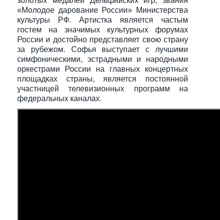
золотых медалей Дельфийских игр, звания
«Молодое дарование России» Министерства
культуры РФ. Артистка является частым
гостем на значимых культурных форумах
России и достойно представляет свою страну
за рубежом. Софья выступает с лучшими
симфоническими, эстрадными и народными
оркестрами России на главных концертных
площадках страны, является постоянной
участницей телевизионных программ на
федеральных каналах.