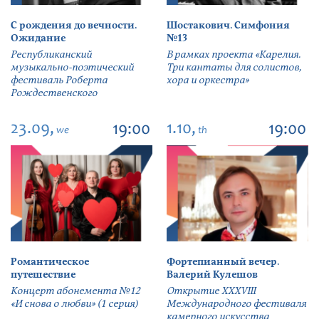
С рождения до вечности.
Шостакович. Симфония
Ожидание
№13
Республиканский
В рамках проекта «Карелия.
музыкально-поэтический
Три кантаты для солистов,
фестиваль Роберта
хора и оркестра»
Рождественского
23.09,
1.10,
19:00
19:00
we
th
Романтическое
Фортепианный вечер.
путешествие
Валерий Кулешов
Концерт абонемента №12
Открытие ХХХVIII
«И снова о любви» (1 серия)
Международного фестиваля
камерного искусства