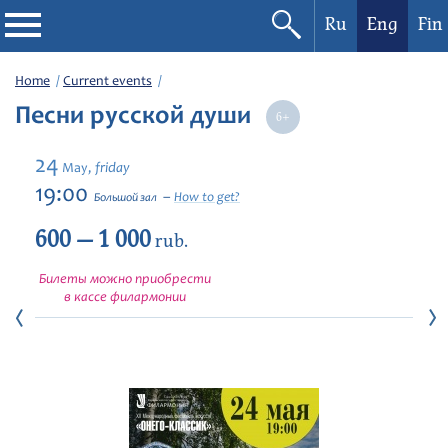
Ru
Eng
Fin
Philharmonic
Home
Current events
Песни русской души
Current events
24
friday
May,
Festivals
19:00
How to get?
Большой зал
600 — 1 000
rub.
Билеты можно приобрести
в кассе филармонии