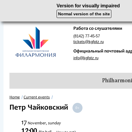
Version for visually impaired
Normal version of the site
Работа со слушателями
(8142) 77-45-57
tickets@kgfptz.ru
Официальный почтовый ад
info@kgfptz.ru
Philharmon
Home
Current events
Петр Чайковский
17
sunday
November,
12:00