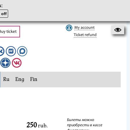
s:
 off
My account
Buy ticket
Ticket refund
Ru
Eng
Fin
Билеты можно
250
rub.
приобрести в кассе