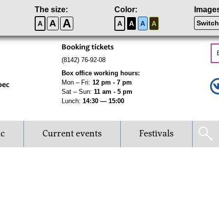
The size:
Color:
Image
A
A
Switch
A
A
A
A
A
Booking tickets
(8142) 76-92-08
Box office working hours:
Mon – Fri:
12 pm - 7 pm
рес
Sat – Sun:
11 am - 5 pm
Lunch:
14:30 — 15:00
ic
Current events
Festivals