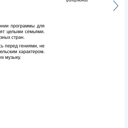
филармонии
монии программы для
дят целыми семьями.
зных стран.
сь перед гениями, не
гельским характером.
их музыку.