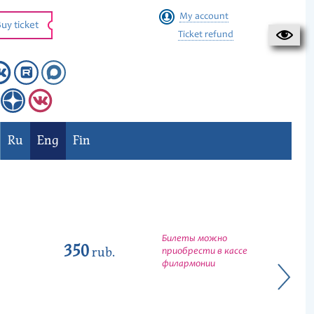
My account
uy ticket
Ticket refund
Ru
Eng
Fin
Билеты можно
350
rub.
приобрести в кассе
филармонии