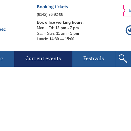
Booking tickets
B
(8142) 76-92-08
Box office working hours:
Mon – Fri:
12 pm - 7 pm
рес
Sat – Sun:
11 am - 5 pm
Lunch:
14:30 — 15:00
ic
Current events
Festivals