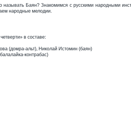
но называть Баян? Знакомимся с русскими народными инс
шаем народные мелодии.
четверти» в составе:
ва (домра-альт), Николай Истомин (баян)
(балалайка-контрабас)