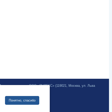
.Метрика» компании ООО «ЯНДЕКС» (119021, Москва, ул. Льва
Site development:
Понятно, спасибо
Internet business systems