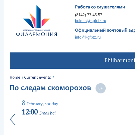
Работа со слушателями
(8142) 77-45-57
tickets@kgfptz.ru
Официальный почтовый ад
info@kgfptz.ru
Philharmon
Home
Current events
По следам скоморохов
8
sunday
February,
12:00
Small hall