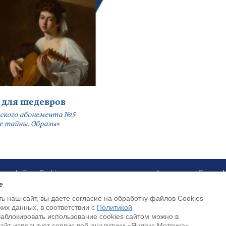
 для шедевров
ского абонемента №5
е тайны. Образы»
ботку файлов Cookies и использование сервисов веб-аналитики «Яндекс
e
ь наш сайт, вы даете согласие на обработку файлов Cookies
Payment by credit cards available
ких данных, в соответствии с
Политикой
Заблокировать использование cookies сайтом можно в
Cайт использует сервис веб-аналитики «Яндекс.Метрика»