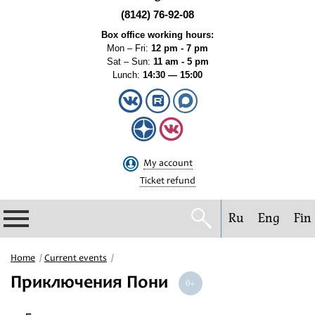
(8142) 76-92-08
Box office working hours:
Mon – Fri:
12 pm - 7 pm
Sat – Sun:
11 am - 5 pm
Lunch:
14:30 — 15:00
My account
Ticket refund
Ru
Eng
Fin
Philharmonic
Home
Current events
Приключения Пони
Current events