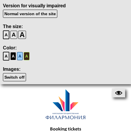
Version for visually impaired
Normal version of the site
The size:
A
A
A
Color:
A
A
A
A
Images:
Switch off
Booking tickets