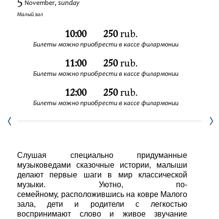
5
sunday
November,
Festivals
Малый зал
10:00
250
rub.
Билеты можно приобрести в кассе филармонии
11:00
250
rub.
Билеты можно приобрести в кассе филармонии
12:00
250
rub.
Билеты можно приобрести в кассе филармонии
Слушая специально придуманные
музыковедами сказочные истории, малыши
делают первые шаги в мир классической
музыки. Уютно, по-
семейному, расположившись на ковре Малого
зала, дети и родители с легкостью
воспринимают слово и живое звучание