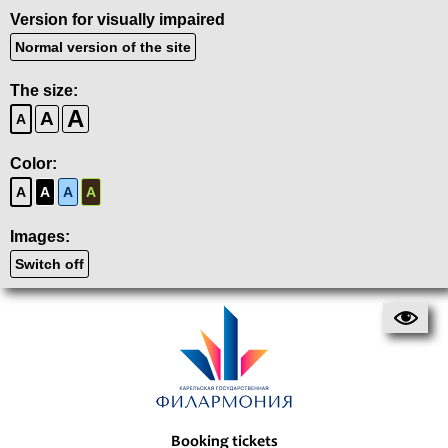
Version for visually impaired
Normal version of the site
The size:
A
A
A
Color:
A
A
A
A
Images:
Switch off
Booking tickets