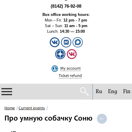
(8142) 76-92-08
Box office working hours:
Mon – Fri:
12 pm - 7 pm
Sat – Sun:
11 am - 5 pm
Lunch:
14:30 — 15:00
My account
Ticket refund
Ru
Eng
Fin
Philharmonic
Home
Current events
Про умную собачку Соню
Current events