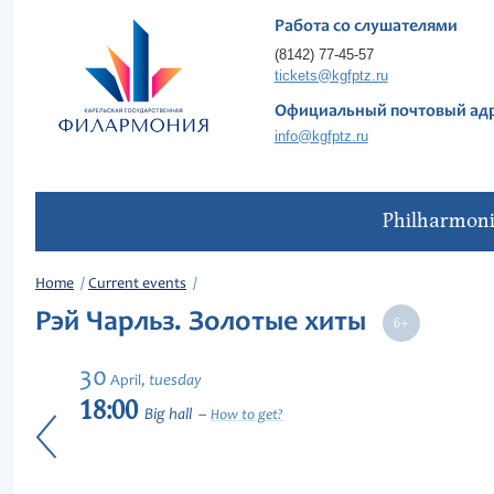
Работа со слушателями
(8142) 77-45-57
tickets@kgfptz.ru
Официальный почтовый ад
info@kgfptz.ru
Philharmon
Home
Current events
Рэй Чарльз. Золотые хиты
30
tuesday
April,
18:00
Big hall
How to get?