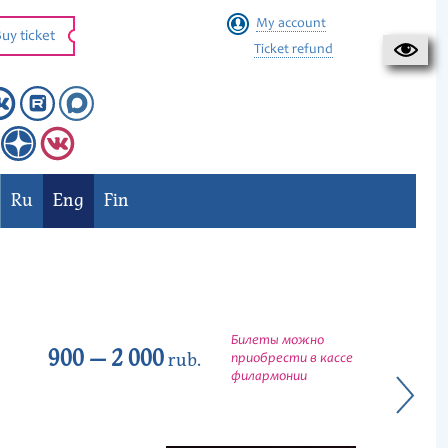
My account
uy ticket
Ticket refund
Ru
Eng
Fin
Билеты можно
900 — 2 000
rub.
приобрести в кассе
филармонии