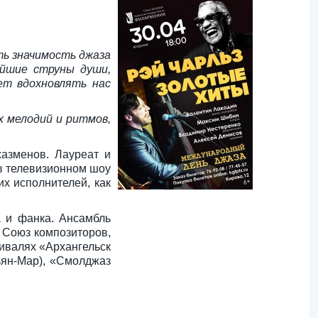
ть значимость джаза
йшие струны души,
т вдохновлять нас
 мелодий и ритмов,
жазменов. Лауреат и
 в телевизионном шоу
их исполнителей, как
а и фанка. Ансамбль
, Союз композиторов,
ивалях «Архангельск
ьян-Мар), «Смолджаз