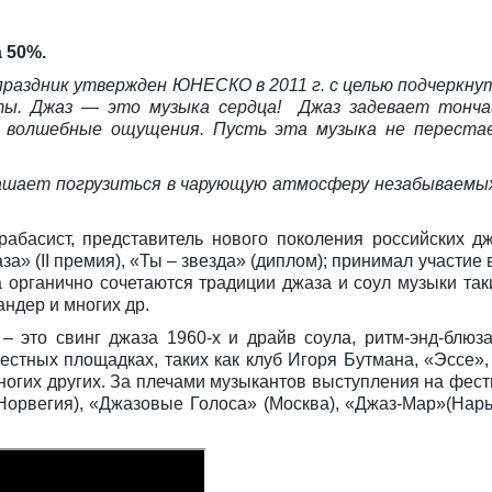
 50%.
раздник утвержден ЮНЕСКО в 2011 г. с целью подчеркну
еты.
Джаз — это музыка сердца! Джаз задевает тонча
 волшебные ощущения. Пусть эта музыка не перестае
шает погрузиться в чарующую атмосферу незабываемых
абасист, представитель нового поколения российских д
а» (II премия), «Ты – звезда» (диплом); принимал участие
а органично сочетаются традиции джаза и соул музыки так
андер и многих др.
– это свинг джаза 1960-х и драйв соула, ритм-энд-блюз
естных площадках, таких как клуб Игоря Бутмана, «Эссе»
ногих других. За плечами музыкантов выступления на фест
Норвегия), «Джазовые Голоса» (Москва), «Джаз-Мар»(Нар