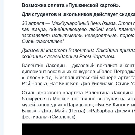
Возможна оплата «Пушкинской картой».
Для студентов и школьников действует скидка
30 апреля — Международный день джаза. Этот п
как жанра, объединяющего людей всей план
заставляет испытывать невероятные, порою
быть счастливее!
Джазовый квартет Валентина Лакодина пригла
созданных легендарным Рэем Чарльзом.
Валентин Лакодин – джазовый вокалист и контр
дипломант вокальных конкурсов «Голос Петроджаз
«Голос» и т.д. В исполнительской манере артист
Рэй Чарльз, Нат Кинг Кол, Джо Уиллиамс, Стиви У
Стиль джазового квартета Валентина Лакодина 
базируется в Москве, постоянно выступая на изв
музей-заповедник «Царицыно», «Би Би Кинг» и м
Блюз», «Джаз-Май» (Пенза), «Рабарбра Джем» (
фестиваль» (Смоленск).