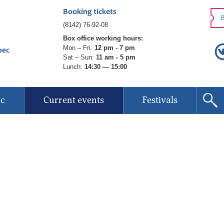
Booking tickets
B
(8142) 76-92-08
Box office working hours:
Mon – Fri:
12 pm - 7 pm
рес
Sat – Sun:
11 am - 5 pm
Lunch:
14:30 — 15:00
ic
Current events
Festivals