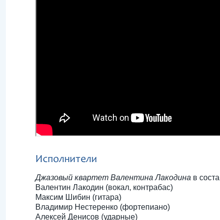
Исполнители
Джазовый квартет Валентина Лакодина
в соста
Валентин Лакодин (вокал, контрабас)
Максим Шибин (гитара)
Владимир Нестеренко (фортепиано)
Алексей Денисов (ударные)