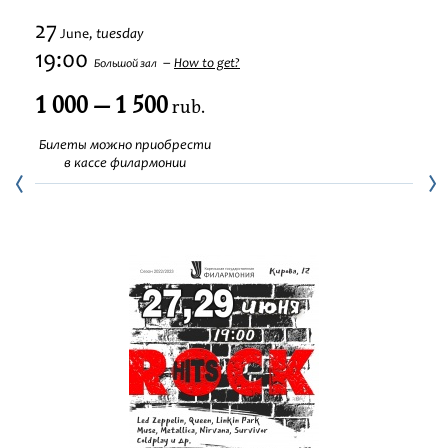
Festivals
27
tuesday
June,
19:00
How to get?
Большой зал
1 000 — 1 500
rub.
Билеты можно приобрести
в кассе филармонии