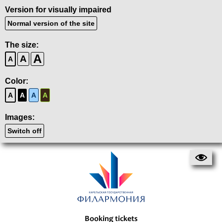
Version for visually impaired
Normal version of the site
The size:
A
A
A
Color:
A
A
A
A
Images:
Switch off
Booking tickets