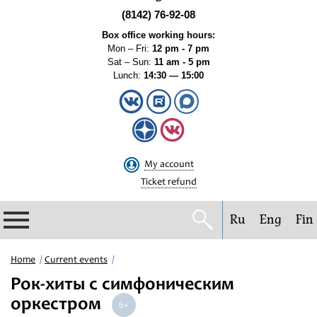
(8142) 76-92-08
Box office working hours:
Mon – Fri:
12 pm - 7 pm
Sat – Sun:
11 am - 5 pm
Lunch:
14:30 — 15:00
My account
Ticket refund
Ru
Eng
Fin
Philharmonic
Home
Current events
Рок-хиты с симфоническим
Current events
оркестром