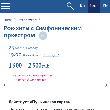
Ru
Eng
Fin
Philharmonic
Home
Current events
Рок-хиты с Симфоническим
Current events
оркестром
Festivals
25
tuesday
March,
19:00
How to get?
Большой зал
1 500 — 2 500
rub.
Билеты можно приобрести
в кассе филармонии
Действует «Пушкинская карта»
«Рок-хиты» — самая популярная программа