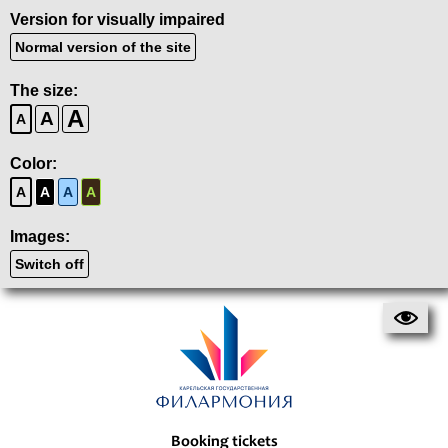
Version for visually impaired
Normal version of the site
The size:
A
A
A
Color:
A
A
A
A
Images:
Switch off
Booking tickets