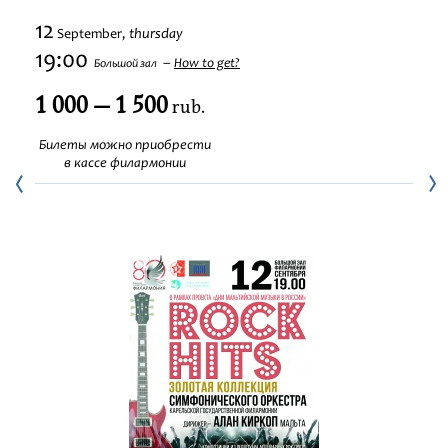
Festivals
12
thursday
September,
19:00
How to get?
Большой зал
1 000 — 1 500
rub.
Билеты можно приобрести
в кассе филармонии