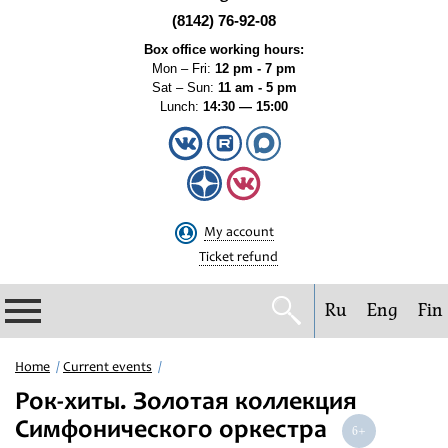
(8142) 76-92-08
Box office working hours:
Mon – Fri:
12 pm - 7 pm
Sat – Sun:
11 am - 5 pm
Lunch:
14:30 — 15:00
My account
Ticket refund
Ru
Eng
Fin
Philharmonic
Home
Current events
Рок-хиты. Золотая коллекция
Current events
Симфонического оркестра