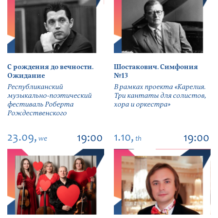
С рождения до вечности.
Шостакович. Симфония
Ожидание
№13
Республиканский
В рамках проекта «Карелия.
музыкально-поэтический
Три кантаты для солистов,
фестиваль Роберта
хора и оркестра»
Рождественского
23.09,
1.10,
19:00
19:00
we
th