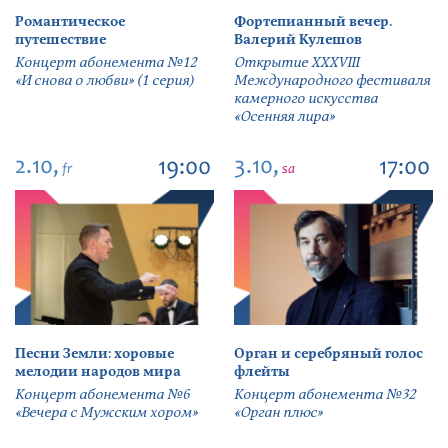
Романтическое
Фортепианный вечер.
путешествие
Валерий Кулешов
Концерт абонемента №12
Открытие ХХХVIII
«И снова о любви» (1 серия)
Международного фестиваля
камерного искусства
«Осенняя лира»
2.10,
3.10,
19:00
17:00
fr
sa
Песни Земли: хоровые
Орган и серебряный голос
мелодии народов мира
флейты
Концерт абонемента №6
Концерт абонемента №32
«Вечера с Мужским хором»
«Орган плюс»