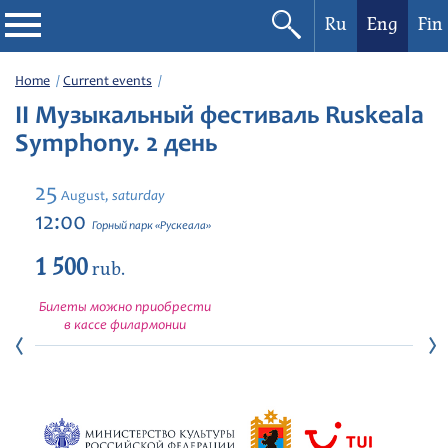
Ru
Eng
Fin
Philharmonic
Home
Current events
II Музыкальный фестиваль Ruskeala
Current events
Symphony. 2 день
Festivals
25
saturday
August,
12:00
Горный парк «Рускеала»
1 500
rub.
Билеты можно приобрести
в кассе филармонии