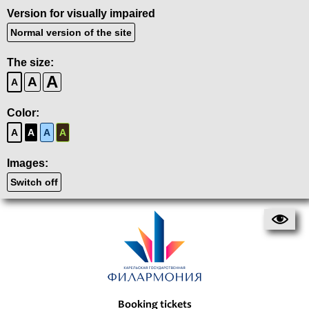
Version for visually impaired
Normal version of the site
The size:
A
A
A
Color:
A
A
A
A
Images:
Switch off
Booking tickets