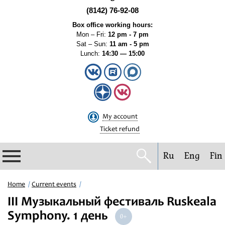
(8142) 76-92-08
Box office working hours:
Mon – Fri:
12 pm - 7 pm
Sat – Sun:
11 am - 5 pm
Lunch:
14:30 — 15:00
My account
Ticket refund
Ru
Eng
Fin
Philharmonic
Home
Current events
III Музыкальный фестиваль Ruskeala
Current events
Symphony. 1 день