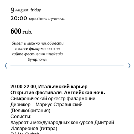
Festivals
9
friday
August,
20:00
Горный парк «Рускеала»
600
rub.
билеты можно приобрести
в кассе филармонии и на
сайте фестиваля «Ruskeala
Symphony»
20.00-22.00, Итальянский карьер
Открытие фестиваля. Английская ночь
Симфонический оркестр филармонии
Дирижер – Мариус Стравинский
(Великобритания)
Солисты:
лауреаты международных конкурсов Дмитрий
Илларионов (гитара)