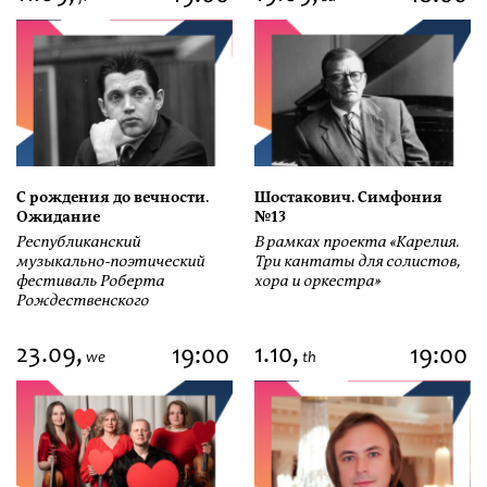
С рождения до вечности.
Шостакович. Симфония
Ожидание
№13
Республиканский
В рамках проекта «Карелия.
музыкально-поэтический
Три кантаты для солистов,
фестиваль Роберта
хора и оркестра»
Рождественского
23.09,
1.10,
19:00
19:00
we
th