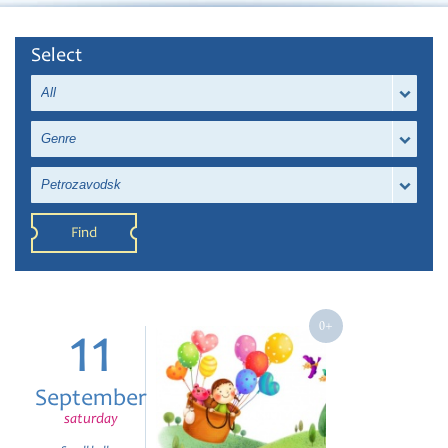
Select
All
Genre
Petrozavodsk
Find
11
September
saturday