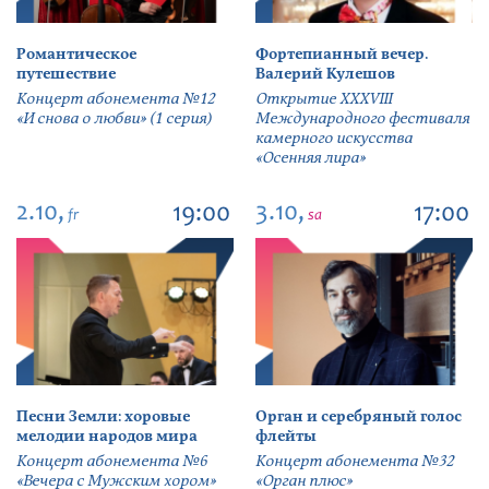
Романтическое
Фортепианный вечер.
путешествие
Валерий Кулешов
Концерт абонемента №12
Открытие ХХХVIII
«И снова о любви» (1 серия)
Международного фестиваля
камерного искусства
«Осенняя лира»
2.10,
3.10,
19:00
17:00
fr
sa
Песни Земли: хоровые
Орган и серебряный голос
мелодии народов мира
флейты
Концерт абонемента №6
Концерт абонемента №32
«Вечера с Мужским хором»
«Орган плюс»