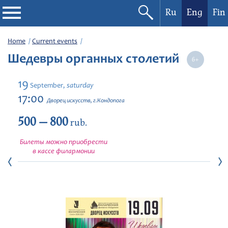
Ru
Eng
Fin
Philharmonic
Home
Current events
Шедевры органных столетий
Current events
19
saturday
September,
Festivals
17:00
Дворец искусств, г.Кондопога
500 — 800
rub.
Билеты можно приобрести
в кассе филармонии