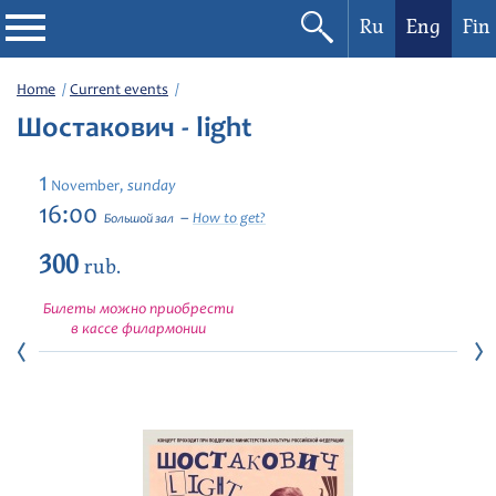
Ru
Eng
Fin
Philharmonic
Home
Current events
Шостакович - light
Current events
1
sunday
November,
Festivals
16:00
How to get?
Большой зал
300
rub.
Билеты можно приобрести
в кассе филармонии