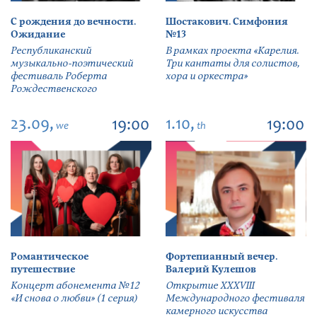
С рождения до вечности.
Шостакович. Симфония
Ожидание
№13
Республиканский
В рамках проекта «Карелия.
музыкально-поэтический
Три кантаты для солистов,
фестиваль Роберта
хора и оркестра»
Рождественского
23.09,
1.10,
19:00
19:00
we
th
Романтическое
Фортепианный вечер.
путешествие
Валерий Кулешов
Концерт абонемента №12
Открытие ХХХVIII
«И снова о любви» (1 серия)
Международного фестиваля
камерного искусства