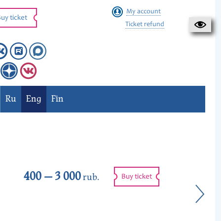
My account
uy ticket
Ticket refund
Ru
Eng
Fin
400 — 3 000
rub.
Buy ticket