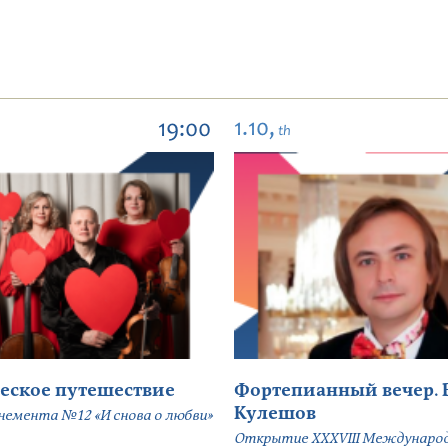
1.10,
19:00
th
еское путешествие
Фортепианный вечер. 
Кулешов
немента №12 «И снова о любви»
Открытие ХХХVIII Междунаро