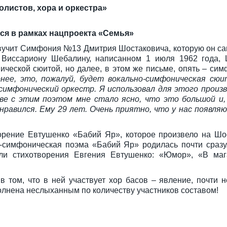
олистов, хора и оркестра»
ся в рамках нацпроекта «Семья»
звучит Симфония №13 Дмитрия Шостаковича, которую он са
 Виссариону Шебалину, написанном 1 июля 1962 года, 
ческой сюитой, но далее, в этом же письме, опять – си
рнее, это, пожалуй, будет вокально-симфоническая сюи
 симфонический оркестр. Я использовал для этого произ
е с этим поэтом мне стало ясно, что это большой и,
онравился. Ему 29 лет. Очень приятно, что у нас появл
орение Евтушенко «Бабий Яр», которое произвело на Шо
о-симфоническая поэма «Бабий Яр» родилась почти сразу
ли стихотворения Евгения Евтушенко: «Юмор», «В маг
том, что в ней участвует хор басов – явление, почти 
лнена неслыханным по количеству участников составом!