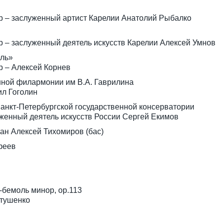
р – заслуженный артист Карелии Анатолий Рыбалко
 – заслуженный деятель искусств Карелии Алексей Умнов
ль»
р – Алексей Корнев
нной филармонии им В.А. Гаврилина
ил Гоголин
Санкт-Петербургской государственной консерватории
женный деятель искусств России Сергей Екимов
ан Алексей Тихомиров (бас)
феев
-бемоль минор, ор.113
втушенко