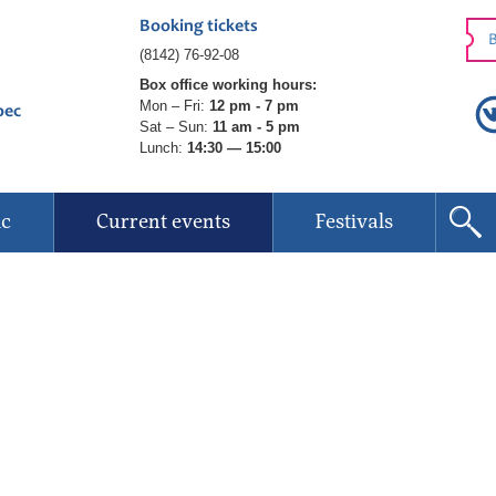
Booking tickets
B
(8142) 76-92-08
Box office working hours:
Mon – Fri:
12 pm - 7 pm
рес
Sat – Sun:
11 am - 5 pm
Lunch:
14:30 — 15:00
ic
Current events
Festivals