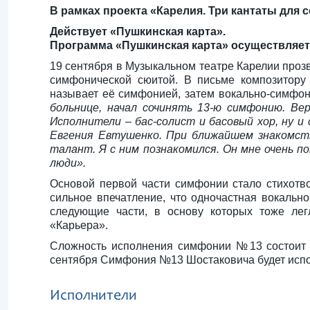
В рамках проекта «Карелия. Три кантаты для с
Действует «Пушкинская карта».
Программа «Пушкинская карта» осуществляет
19 сентября в Музыкальном театре Карелии про
симфонической сюитой. В письме композитору
называет её симфонией, затем вокально-симфони
больнице, начал сочинять 13-ю симфонию. Ве
Исполнители – бас-солист и басовый хор, ну и
Евгения Евтушенко. При ближайшем знакомств
талант. Я с ним познакомился. Он мне очень п
люди».
Основой первой части симфонии стало стихотв
сильное впечатление, что одночастная вокальн
следующие части, в основу которых тоже лег
«Карьера».
Сложность исполнения симфонии №13 состоит в 
сентября Симфония №13 Шостаковича будет испо
Исполнители