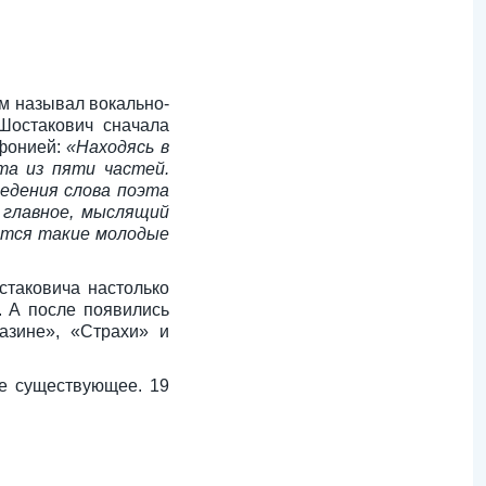
м называл вокально-
Шостакович сначала
мфонией:
«Находясь в
та из пяти частей.
ведения слова поэта
 главное, мыслящий
яются такие молодые
стаковича настолько
. А после появились
азине», «Страхи» и
не существующее. 19