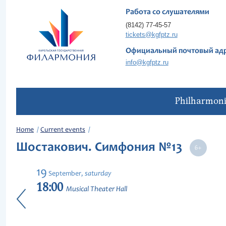
Работа со слушателями
(8142) 77-45-57
tickets@kgfptz.ru
Официальный почтовый ад
info@kgfptz.ru
Philharmon
Home
Current events
Шостакович. Симфония №13
19
saturday
September,
18:00
Musical Theater Hall