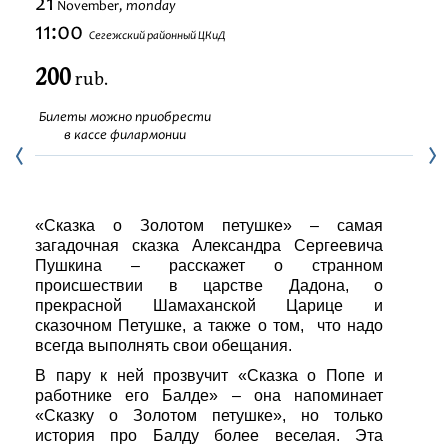
21
monday
November,
Festivals
11:00
Сегежский районный ЦКиД
200
rub.
Билеты можно приобрести
в кассе филармонии
«Сказка о Золотом петушке» – самая
загадочная сказка Александра Сергеевича
Пушкина – расскажет о странном
происшествии в царстве Дадона, о
прекрасной Шамаханской Царице и
сказочном Петушке, а также о том, что надо
всегда выполнять свои обещания.
В пару к ней прозвучит «Сказка о Попе и
работнике его Балде» – она напоминает
«Сказку о Золотом петушке», но только
история про Балду более веселая. Эта