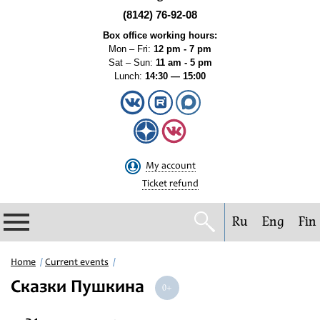
(8142) 76-92-08
Box office working hours:
Mon – Fri:
12 pm - 7 pm
Sat – Sun:
11 am - 5 pm
Lunch:
14:30 — 15:00
My account
Ticket refund
Ru
Eng
Fin
Philharmonic
Home
Current events
Сказки Пушкина
Current events