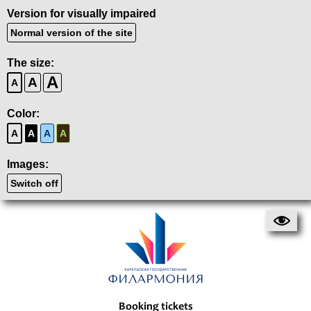
Version for visually impaired
Normal version of the site
The size:
A
A
A
Color:
A
A
A
A
Images:
Switch off
Booking tickets