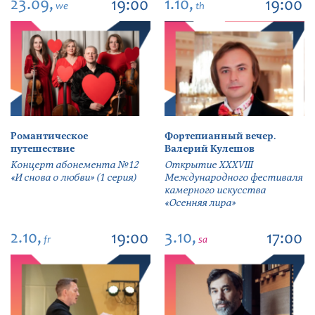
23.09,
1.10,
19:00
19:00
we
th
Романтическое
Фортепианный вечер.
путешествие
Валерий Кулешов
Концерт абонемента №12
Открытие ХХХVIII
«И снова о любви» (1 серия)
Международного фестиваля
камерного искусства
«Осенняя лира»
2.10,
3.10,
19:00
17:00
fr
sa