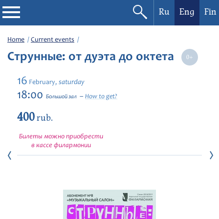
Ru
Eng
Fin
Philharmonic
Home
Current events
Струнные: от дуэта до октета
Current events
16
saturday
February,
Festivals
18:00
How to get?
Большой зал
400
rub.
Билеты можно приобрести
в кассе филармонии