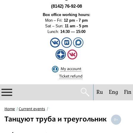
(8142) 76-92-08
Box office working hours:
Mon – Fri:
12 pm - 7 pm
Sat – Sun:
11 am - 5 pm
Lunch:
14:30 — 15:00
My account
Ticket refund
Ru
Eng
Fin
Philharmonic
Home
Current events
Танцуют труба и треугольник
Current events