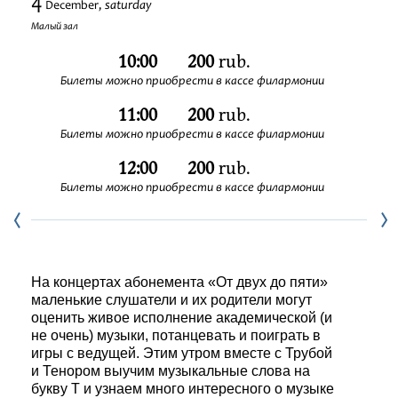
4
saturday
December,
Festivals
Малый зал
10:00
200
rub.
Билеты можно приобрести в кассе филармонии
11:00
200
rub.
Билеты можно приобрести в кассе филармонии
12:00
200
rub.
Билеты можно приобрести в кассе филармонии
На концертах абонемента «От двух до пяти»
маленькие слушатели и их родители могут
оценить живое исполнение академической (и
не очень) музыки, потанцевать и поиграть в
игры с ведущей. Этим утром вместе с Трубой
и Тенором выучим музыкальные слова на
букву Т и узнаем много интересного о музыке