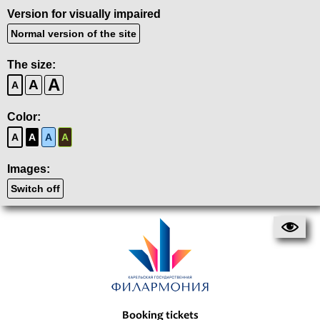
Version for visually impaired
Normal version of the site
The size:
A
A
A
Color:
A
A
A
A
Images:
Switch off
Booking tickets