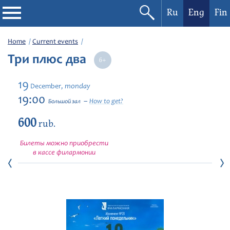
Ru
Eng
Fin
Philharmonic
Home
Current events
Три плюс два
Current events
19
monday
December,
Festivals
19:00
How to get?
Большой зал
600
rub.
Билеты можно приобрести
в кассе филармонии