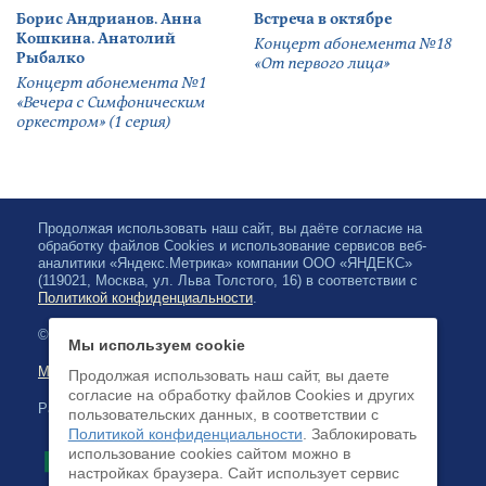
Борис Андрианов. Анна
Встреча в октябре
Кошкина. Анатолий
Концерт абонемента №18
Рыбалко
«От первого лица»
Концерт абонемента №1
«Вечера с Симфоническим
оркестром» (1 серия)
Продолжая использовать наш сайт, вы даёте согласие на
обработку файлов Cookies и использование сервисов веб-
аналитики «Яндекс.Метрика» компании ООО «ЯНДЕКС»
(119021, Москва, ул. Льва Толстого, 16) в соответствии с
Политикой конфиденциальности
.
© 2026, Karelian State Philharmonic
Мы используем cookie
Map of site
Продолжая использовать наш сайт, вы даете
согласие на обработку файлов Cookies и других
Payment by credit cards available
пользовательских данных, в соответствии с
Политикой конфиденциальности
. Заблокировать
использование cookies сайтом можно в
настройках браузера. Cайт использует сервис