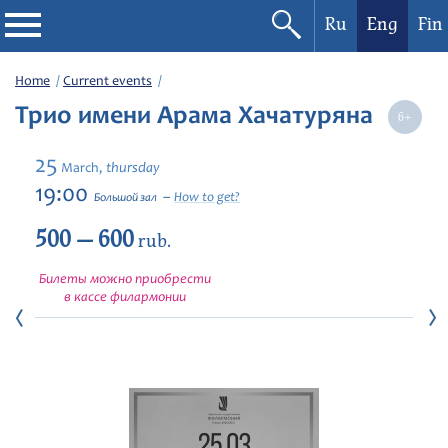
Ru
Eng
Fin
Philharmonic
Home
Current events
Трио имени Арама Хачатуряна
Current events
25
thursday
March,
Festivals
19:00
How to get?
Большой зал
500 — 600
rub.
Билеты можно приобрести
в кассе филармонии