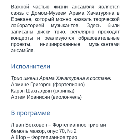
Важной частью жизни ансамбля является
связь с Домом-Музеем Арама Хачатуряна в
Ереване, который можно назвать творческой
лабораторией музыкантов. Здесь были
записаны диски трио, регулярно проходят
концерты и реализуются образовательные
проекты, инициированные музыкантами
ансамбля.
Исполнители
Трио имени Арама Хачатуряна в составе:
Армине Григорян (фортепиано)
Карэн Шахгалдян (скрипка)
Артем Иоанисян (виолончель)
В программе
Л.ван Бетховен – Фортепианное трио ми
бемоль мажор, опус 70, № 2
А.Шор – Фортепианное трио