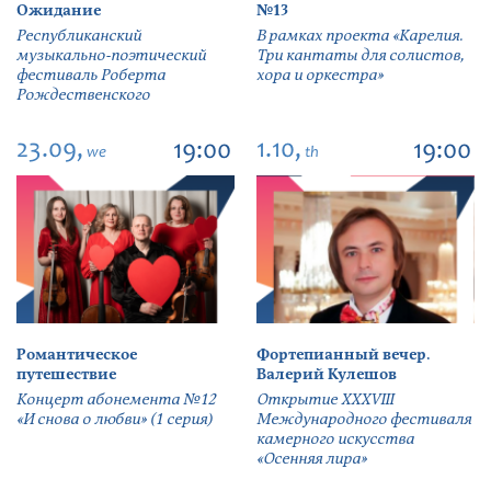
Ожидание
№13
Республиканский
В рамках проекта «Карелия.
музыкально-поэтический
Три кантаты для солистов,
фестиваль Роберта
хора и оркестра»
Рождественского
23.09,
1.10,
19:00
19:00
we
th
Романтическое
Фортепианный вечер.
путешествие
Валерий Кулешов
Концерт абонемента №12
Открытие ХХХVIII
«И снова о любви» (1 серия)
Международного фестиваля
камерного искусства
«Осенняя лира»