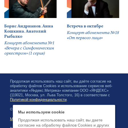
Борис Андрианов. Анна
Встреча в октябре
Кошкина. Анатолий
Концерт абонемента №18
Рыбалко
«От первого лица»
Концерт абонемента №1
«Вечера с Симфоническим
оркестром» (1 серия)
Продолжая использовать наш сайт, вы даёте согласие на
обработку файлов Cookies и использование сервисов веб-
аналитики «Яндекс.Метрика» компании ООО «ЯНДЕКС»
(119021, Москва, ул. Льва Толстого, 16) в соответствии с
Политикой конфиденциальности
.
© 2026, Karelian State Philharmonic
Мы используем cookie
Map of site
Продолжая использовать наш сайт, вы даете
согласие на обработку файлов Cookies и других