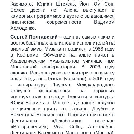
Касимото, Юлиан Штекель, Йол Юм Сон.
Более десяти лет Алена выступает в
камерных программах в дуэте с выдающимся
пианистом современности Вадимом
Холоденко.
Сергей Полтавский
– один из самых ярких и
востребованных альтистов и исполнителей на
виоль д' амур. Музыкант родился в 1983 году
в Костроме. Обучение на альте начал в
Академическом музыкальном училище при
Московской консерватории. В 2006 году
окончил Московскую консерваторию по классу
альта (педагог – Роман Балашов), в 2009 году
- аспирантуру. Лауреат Международного
конкурса исполнителей на струнных
инструментах в городе Тольятти и конкурса
Юрия Башмета в Москве, где также получил
специальные призы от Татьяны Друбич и
Валентина Берлинского. Принимал участие в
фестивалях: «Декабрьские вечера»,
«Возвращение», Viva Cello, Арт-ноябрь,
фестивале Владимира Мартынова (Москва),