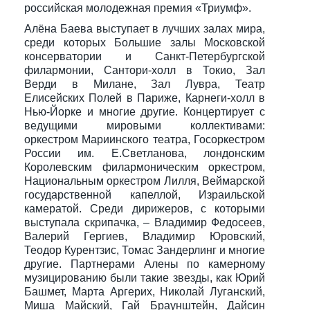
российская молодежная премия «Триумф».
Алёна Баева выступает в лучших залах мира,
среди которых Большие залы Московской
консерватории и Санкт-Петербургской
филармонии, Сантори-холл в Токио, Зал
Верди в Милане, Зал Лувра, Театр
Елисейских Полей в Париже, Карнеги-холл в
Нью-Йорке и многие другие. Концертирует с
ведущими мировыми коллективами:
оркестром Мариинского театра, Госоркестром
России им. Е.Светланова, лондонским
Королевским филармоническим оркестром,
Национальным оркестром Лилля, Веймарской
государственной капеллой, Израильской
камератой. Среди дирижеров, с которыми
выступала скрипачка, – Владимир Федосеев,
Валерий Гергиев, Владимир Юровский,
Теодор Курентзис, Томас Зандерлинг и многие
другие. Партнерами Алены по камерному
музицированию были такие звезды, как Юрий
Башмет, Марта Аргерих, Николай Луганский,
Миша Майский, Гай Браунштейн, Дайсин