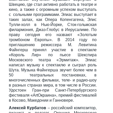
Швецию, где стал активно работать в театре и
кино, а также с огромным успехом выступать
с сольными программами. Элиас выступает в
таких залах, как Опера Копенгагена, Элис
Тулли-холл в Нью-Йорке, Сток-гольмская
филармония, Джаз-Глобус в Иерусалиме. По
праву сегодня его назвают «Золотым
тромбоном Европы». В 2014 году по
приглашению режиссера М. Левитина
Файнгерш принял участие в спектакле
«Король Лир» по пьесе Шекспира
Московского театра «Эрмитаж». Элиас
написал музыку к спектаклю и сыграл роль
Шута. Музыка Файнгерша звучит более чем в
50 театральных постановках, в
многочисленных фильмах, теле- и радио-шоу
в разных странах мира, в том числе в России.
Удостоен Гран-при Санкт-Петербургского
фестиваля «ArtОкраина», премий фестивалей
в Косово, Македонии и Ганновере.
Алексей Курбатов
– российский композитор,
пианист и педагог. Окончил Московскую