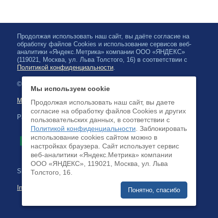
Продолжая использовать наш сайт, вы даёте согласие на
обработку файлов Cookies и использование сервисов веб-
аналитики «Яндекс.Метрика» компании ООО «ЯНДЕКС»
(119021, Москва, ул. Льва Толстого, 16) в соответствии с
Политикой конфиденциальности
.
© 2026, Karelian State Philharmonic
Мы используем cookie
Map of site
Продолжая использовать наш сайт, вы даете
согласие на обработку файлов Cookies и других
Payment by credit cards available
пользовательских данных, в соответствии с
Политикой конфиденциальности
. Заблокировать
использование cookies сайтом можно в
настройках браузера. Cайт использует сервис
веб-аналитики «Яндекс.Метрика» компании
ООО «ЯНДЕКС», 119021, Москва, ул. Льва
Site development:
Толстого, 16.
Internet business systems
Понятно, спасибо