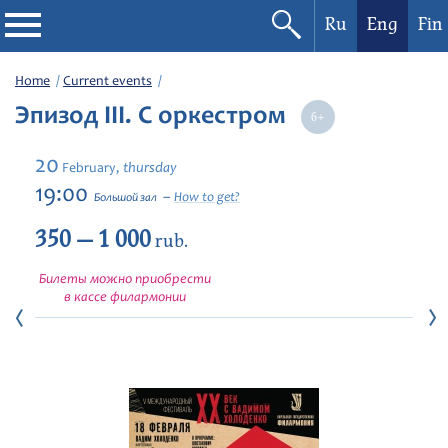
Ru
Eng
Fin
Philharmonic
Home
Current events
Эпизод III. С оркестром
Current events
20
thursday
February,
Festivals
19:00
How to get?
Большой зал
350 — 1 000
rub.
Билеты можно приобрести
в кассе филармонии