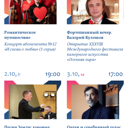
Романтическое
Фортепианный вечер.
путешествие
Валерий Кулешов
Концерт абонемента №12
Открытие ХХХVIII
«И снова о любви» (1 серия)
Международного фестиваля
камерного искусства
«Осенняя лира»
2.10,
3.10,
19:00
17:00
fr
sa
Песни Земли: хоровые
Орган и серебряный голос