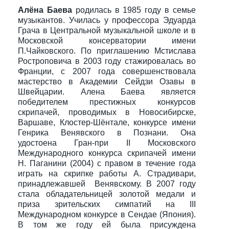
Алёна Баева
родилась в 1985 году в семье
музыкантов. Училась у профессора Эдуарда
Грача в Центральной музыкальной школе и в
Московской консерватории имени
П.Чайковского. По приглашению Мстислава
Ростроповича в 2003 году стажировалась во
Франции, с 2007 года совершенствовала
мастерство в Академии Сейдзи Озавы в
Швейцарии. Алена Баева является
победителем престижных конкурсов
скрипачей, проводимых в Новосибирске,
Варшаве, Клостер-Шёнтале, конкурсе имени
Генрика Венявского в Познани. Она
удостоена Гран-при II Московского
Международного конкурса скрипачей имени
Н. Паганини (2004) с правом в течение года
играть на скрипке работы А. Страдивари,
принадлежавшей Венявскому. В 2007 году
стала обладательницей золотой медали и
приза зрительских симпатий на III
Международном конкурсе в Сендае (Япония).
В том же году ей была присуждена