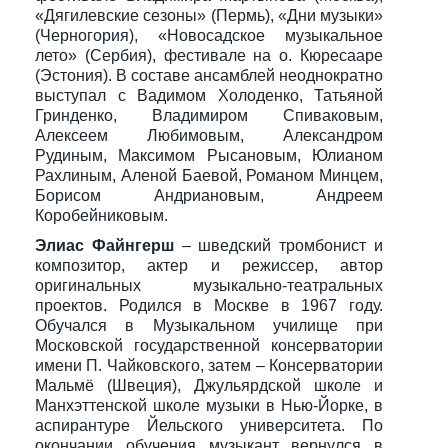
«Дягилевские сезоны» (Пермь), «Дни музыки»
(Черногория), «Новосадское музыкальное
лето» (Сербия), фестивале на о. Кюресааре
(Эстония). В составе ансамблей неоднократно
выступал с Вадимом Холоденко, Татьяной
Гринденко, Владимиром Спиваковым,
Алексеем Любимовым, Александром
Рудиным, Максимом Рысановым, Юлианом
Рахлиным, Аленой Баевой, Романом Минцем,
Борисом Андриановым, Андреем
Коробейниковым.
Элиас Файнгерш
– шведский тромбонист и
композитор, актер и режиссер, автор
оригинальных музыкально-театральных
проектов. Родился в Москве в 1967 году.
Обучался в Музыкальном училище при
Московской государственной консерватории
имени П. Чайковского, затем – Консерватории
Мальмё (Швеция), Джульярдской школе и
Манхэттенской школе музыки в Нью-Йорке, в
аспирантуре Йельского университета. По
окончании обучения музыкант вернулся в