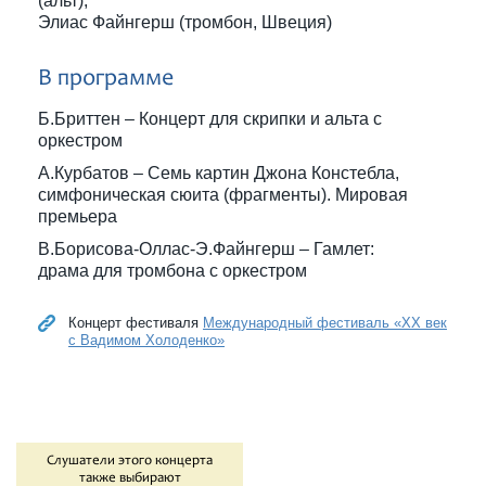
(альт),
Элиас Файнгерш (тромбон, Швеция)
В программе
Б.Бриттен – Концерт для скрипки и альта с
оркестром
А.Курбатов – Семь картин Джона Констебла,
симфоническая сюита (фрагменты). Мировая
премьера
В.Борисова-Оллас-Э.Файнгерш – Гамлет:
драма для тромбона с оркестром
Концерт фестиваля
Международный фестиваль «XX век
с Вадимом Холоденко»
Слушатели этого концерта
также выбирают