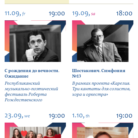
11.09,
19.09,
19:00
18:00
fr
sa
С рождения до вечности.
Шостакович. Симфония
Ожидание
№13
Республиканский
В рамках проекта «Карелия.
музыкально-поэтический
Три кантаты для солистов,
фестиваль Роберта
хора и оркестра»
Рождественского
23.09,
1.10,
19:00
19:00
we
th