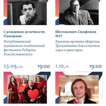
С рождения до вечности.
Шостакович. Симфония
Ожидание
№13
Республиканский
В рамках проекта «Карелия.
музыкально-поэтический
Три кантаты для солистов,
фестиваль Роберта
хора и оркестра»
Рождественского
23.09,
1.10,
19:00
19:00
we
th