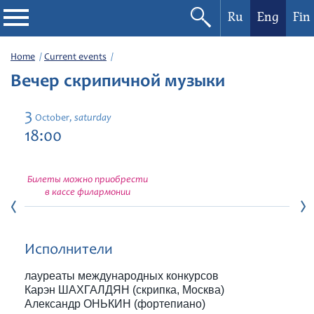
Ru
Eng
Fin
Philharmonic
Home
Current events
Вечер скрипичной музыки
Current events
3
saturday
October,
Festivals
18:00
Билеты можно приобрести
в кассе филармонии
Исполнители
лауреаты международных конкурсов
Карэн ШАХГАЛДЯН (скрипка, Москва)
Александр ОНЬКИН (фортепиано)