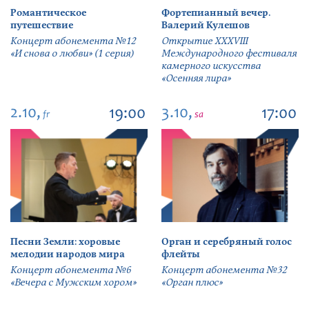
Романтическое
Фортепианный вечер.
путешествие
Валерий Кулешов
Концерт абонемента №12
Открытие ХХХVIII
«И снова о любви» (1 серия)
Международного фестиваля
камерного искусства
«Осенняя лира»
2.10,
3.10,
19:00
17:00
fr
sa
Песни Земли: хоровые
Орган и серебряный голос
мелодии народов мира
флейты
Концерт абонемента №6
Концерт абонемента №32
«Вечера с Мужским хором»
«Орган плюс»