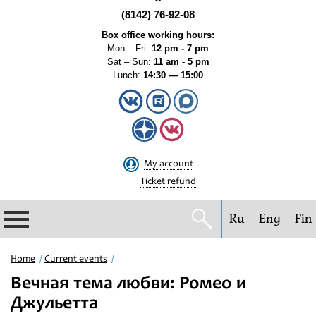
(8142) 76-92-08
Box office working hours:
Mon – Fri:
12 pm - 7 pm
Sat – Sun:
11 am - 5 pm
Lunch:
14:30 — 15:00
My account
Ticket refund
Ru
Eng
Fin
Philharmonic
Home
Current events
Вечная тема любви: Ромео и
Current events
Джульетта