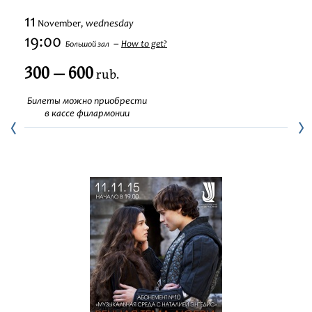
Festivals
11
wednesday
November,
19:00
How to get?
Большой зал
300 — 600
rub.
Билеты можно приобрести
в кассе филармонии