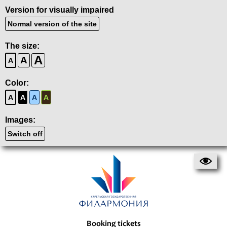
Version for visually impaired
Normal version of the site
The size:
A
A
A
Color:
A
A
A
A
Images:
Switch off
Booking tickets