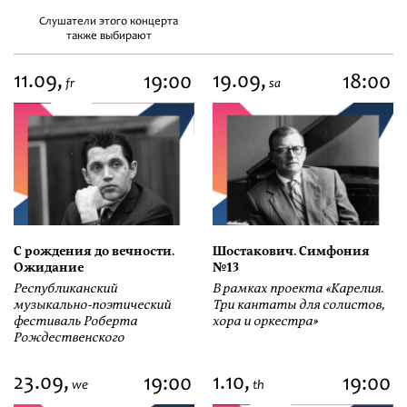
Слушатели этого концерта
также выбирают
11.09,
19.09,
19:00
18:00
fr
sa
С рождения до вечности.
Шостакович. Симфония
Ожидание
№13
Республиканский
В рамках проекта «Карелия.
музыкально-поэтический
Три кантаты для солистов,
фестиваль Роберта
хора и оркестра»
Рождественского
23.09,
1.10,
19:00
19:00
we
th