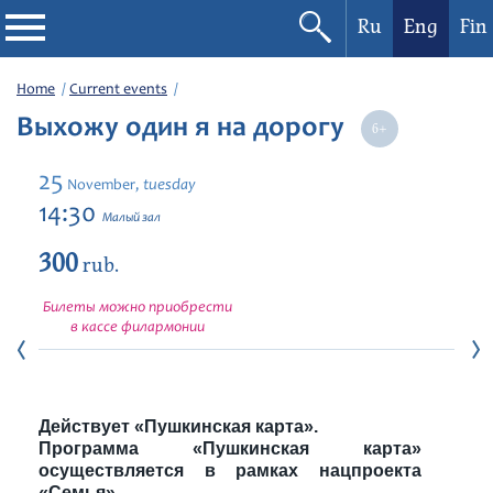
Ru
Eng
Fin
Philharmonic
Home
Current events
Выхожу один я на дорогу
Current events
25
tuesday
November,
Festivals
14:30
Малый зал
300
rub.
Билеты можно приобрести
в кассе филармонии
Действует «Пушкинская карта».
Программа «Пушкинская карта»
осуществляется в рамках нацпроекта
«Семья».