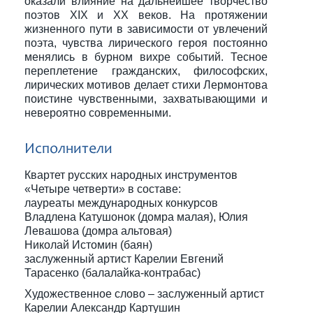
оказали влияние на дальнейшее творчество
поэтов XIX и XX веков. На протяжении
жизненного пути в зависимости от увлечений
поэта, чувства лирического героя постоянно
менялись в бурном вихре событий. Тесное
переплетение гражданских, философских,
лирических мотивов делает стихи Лермонтова
поистине чувственными, захватывающими и
невероятно современными.
Исполнители
Квартет русских народных инструментов
«Четыре четверти» в составе:
лауреаты международных конкурсов
Владлена Катушонок (домра малая), Юлия
Левашова (домра альтовая)
Николай Истомин (баян)
заслуженный артист Карелии Евгений
Тарасенко (балалайка-контрабас)
Художественное слово – заслуженный артист
Карелии Александр Картушин