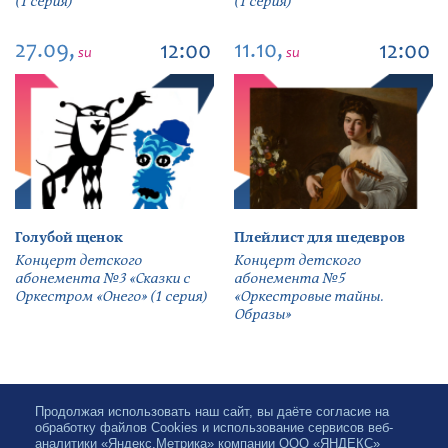
(1 серия)
(1 серия)
27.09,
11.10,
12:00
12:00
su
su
Голубой щенок
Плейлист для шедевров
Концерт детского
Концерт детского
абонемента №3 «Сказки с
абонемента №5
Оркестром «Онего» (1 серия)
«Оркестровые тайны.
Образы»
Продолжая использовать наш сайт, вы даёте согласие на
обработку файлов Cookies и использование сервисов веб-
аналитики «Яндекс.Метрика» компании ООО «ЯНДЕКС»