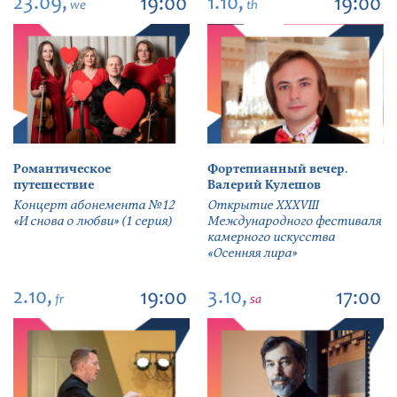
23.09,
1.10,
19:00
19:00
we
th
Романтическое
Фортепианный вечер.
путешествие
Валерий Кулешов
Концерт абонемента №12
Открытие ХХХVIII
«И снова о любви» (1 серия)
Международного фестиваля
камерного искусства
«Осенняя лира»
2.10,
3.10,
19:00
17:00
fr
sa