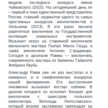
медали последнего конкурса имени
Чайковского (2015). На сегодняшний день он
– первый и пока единственный представитель
России, ставший лауреатом одного из самых
престижных конкурсов виолончелистов в
Хельсинки (2013). В его руках звучали
раритетные виолончели из Государственной
коллекции уникальных инструментов.
Музыкант играл на старинной виолончели
миланского мастера Пьетро Манте Гацца, а
также виолончели Антонио Страдивари.
Сегодня в арсенале Рамма — виолончель
современного мастера из Кремоны Габриэля
Жебрана Якуба.
Александр Рамм уже не раз выступал и в
камерных, и в симфонических концертах
нашей филармонии. Его выступления
неизменно вызывают восторг публики. В
данном концерте он исполнит Концерт для
виолончели с оркестром польского
композитора Витольда Лютославского,
который вполне заслуженно претендует на