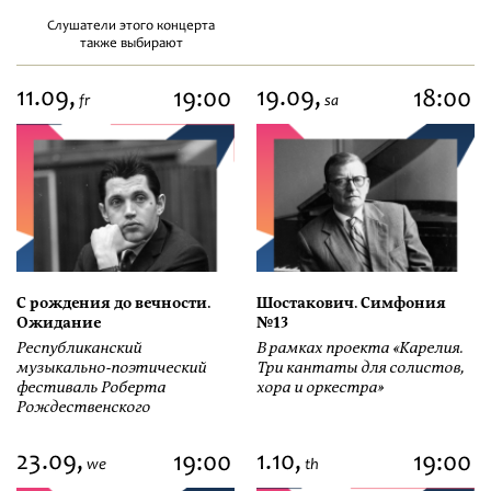
Слушатели этого концерта
также выбирают
11.09,
19.09,
19:00
18:00
fr
sa
С рождения до вечности.
Шостакович. Симфония
Ожидание
№13
Республиканский
В рамках проекта «Карелия.
музыкально-поэтический
Три кантаты для солистов,
фестиваль Роберта
хора и оркестра»
Рождественского
23.09,
1.10,
19:00
19:00
we
th