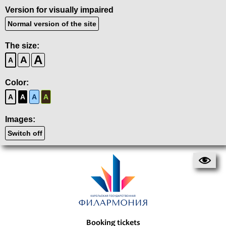
Version for visually impaired
Normal version of the site
The size:
A
A
A
Color:
A
A
A
A
Images:
Switch off
Booking tickets