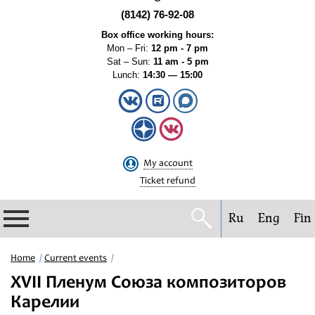
(8142) 76-92-08
Box office working hours:
Mon – Fri:
12 pm - 7 pm
Sat – Sun:
11 am - 5 pm
Lunch:
14:30 — 15:00
My account
Ticket refund
Ru
Eng
Fin
Philharmonic
Home
Current events
XVII Пленум Союза композиторов
Current events
Карелии