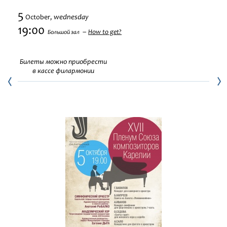
Festivals
5
wednesday
October,
19:00
How to get?
Большой зал
Билеты можно приобрести
в кассе филармонии