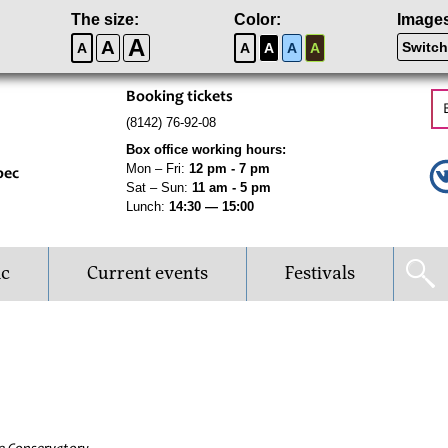
The size:
Color:
Image
A
A
Switch
A
A
A
A
A
Booking tickets
(8142) 76-92-08
Box office working hours:
Mon – Fri:
12 pm - 7 pm
рес
Sat – Sun:
11 am - 5 pm
Lunch:
14:30 — 15:00
ic
Current events
Festivals