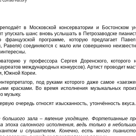
te Conservatory
реподаёт в Московской консерватории и Бостонском ун
ит упускать шанс вновь услышать в Петрозаводске пианист
 французской программе, которую предлагает Павел 
 Равеля) соединяются с мало или совершенно неизвестн
 интересны.
рваторию у профессора Сергея Доренского, которого 
лауреатов международных конкурсов). Артист проводит мас
и, Южной Кореи.
интерпретатор, под руками которого даже самое «заезж
выми красками. Во время исполнения музыкальных прои
о музыку.
рвую очередь относят изысканность, утончённость вкуса. 
 большого зала – явление уходящее. Фортепианные пр
а эпоха салонного исполнения, ведь только в небольшо
кантом и слушателем. Конечно, есть много пианист