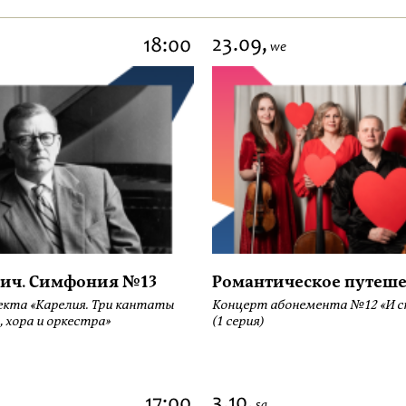
23.09,
18:00
we
ич. Симфония №13
Романтическое путеше
екта «Карелия. Три кантаты
Концерт абонемента №12 «И сн
, хора и оркестра»
(1 серия)
3.10,
17:00
sa