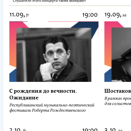
Слушатели этого концерта также выбирают
11.09,
19.09,
19:00
fr
sa
С рождения до вечности.
Шостаков
Ожидание
В рамках про
для солистов
Республиканский музыкально-поэтический
фестиваль Роберта Рождественского
2.10,
3.10,
19:00
fr
sa