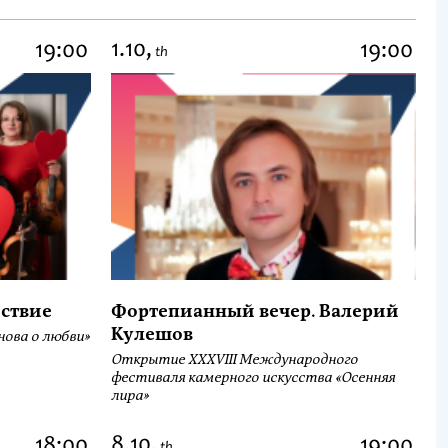
1.10,
19:00
19:00
th
ствие
Фортепианный вечер. Валерий
Кулешов
ова о любви»
Открытие ХХХVIII Международного
фестиваля камерного искусства «Осенняя
лира»
8.10,
18:00
19:00
th