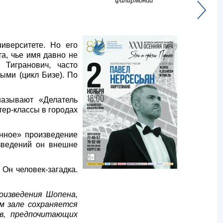
филармонии
иверситете. Но его
а, чье имя давно не
Тигранович, часто
ыми (цикл Бизе). По
называют «Делатель
тер-классы в городах
енное» произведение
зведений он внешне
Он человек-загадка.
оизведения Шопена,
м зале сохраняется
ов, предпочитающих