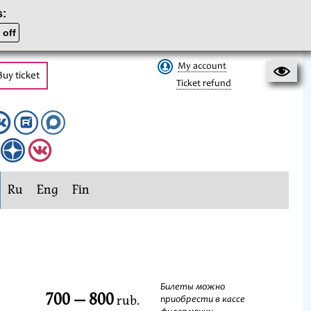
s:
 off
My account
Buy ticket
Ticket refund
Ru
Eng
Fin
Билеты можно
700 — 800
rub.
приобрести в кассе