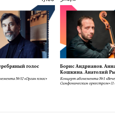
серебряный голос
Борис Андрианов. Анн
Кошкина. Анатолий Р
немента №32 «Орган плюс»
Концерт абонемента №1 «Вече
Симфоническим оркестром» (1 
ботку файлов Cookies и использование сервисов веб-аналитики «Яндекс