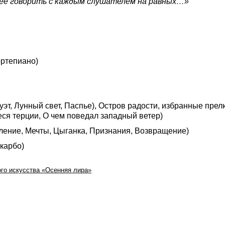
нее говорить с каждым слушателем на равных…»
ортепиано)
эт, Лунный свет, Паспье), Остров радости, избранные прел
ся терции, О чем поведал западный ветер)
ление, Мечты, Цыганка, Признания, Возвращение)
карбо)
о искусства «Осенняя лира»