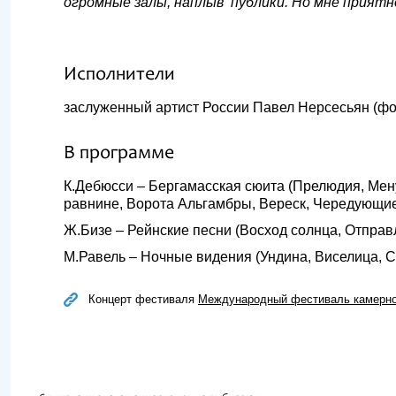
огромные залы, наплыв публики. Но мне прият
Исполнители
заслуженный артист России Павел Нерсесьян (ф
В программе
К.Дебюсси – Бергамасская сюита (Прелюдия, Мену
равнине, Ворота Альгамбры, Вереск, Чередующие
Ж.Бизе – Рейнские песни (Восход солнца, Отправ
М.Равель – Ночные видения (Ундина, Виселица, С
Концерт фестиваля
Международный фестиваль камерног