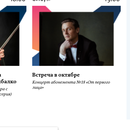
а
Встреча в октябре
ыбалко
Концерт абонемента №18 «От первого
лица»
ра с
серия)
.Метрика» компании ООО «ЯНДЕКС» (119021, Москва, ул. Льва