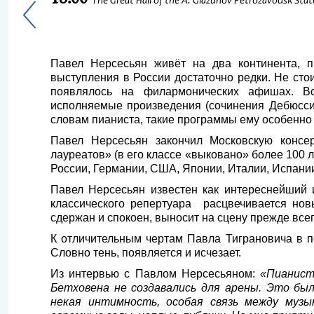
The Great Hall of the A. Glazunov Petrozavodsk Sta
Павел Нерсесьян живёт на два континента, п
выступления в России достаточно редки. Не сто
появлялось на филармонических афишах. Во
исполняемые произведения (сочинения Дебюсси,
словам пианиста, такие программы ему особенно
Павел Нерсесьян закончил Московскую консе
лауреатов» (в его классе «выковано» более 100 
России, Германии, США, Японии, Италии, Испани
Павел Нерсесьян известен как интереснейший 
классического репертуара расцвечивается но
сдержан и спокоен, выносит на сцену прежде всег
К отличительным чертам Павла Тиграновича в пе
Словно тень, появляется и исчезает.
Из интервью с Павлом Нерсесьяном:
«Пианист
Бетховена не создавались для арены. Это был
некая интимность, особая связь между музы