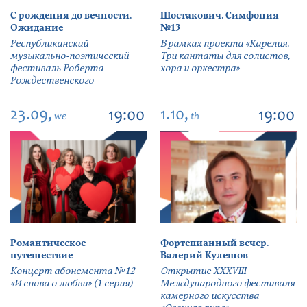
С рождения до вечности.
Шостакович. Симфония
Ожидание
№13
Республиканский
В рамках проекта «Карелия.
музыкально-поэтический
Три кантаты для солистов,
фестиваль Роберта
хора и оркестра»
Рождественского
23.09,
1.10,
19:00
19:00
we
th
Романтическое
Фортепианный вечер.
путешествие
Валерий Кулешов
Концерт абонемента №12
Открытие ХХХVIII
«И снова о любви» (1 серия)
Международного фестиваля
камерного искусства