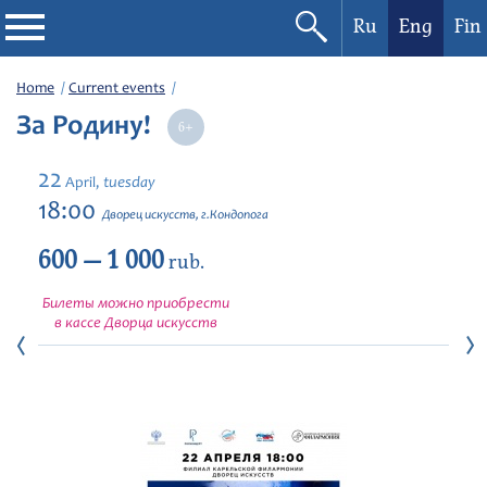
Ru
Eng
Fin
Philharmonic
Home
Current events
За Родину!
Current events
22
tuesday
April,
Festivals
18:00
Дворец искусств, г.Кондопога
600 — 1 000
rub.
Билеты можно приобрести
в кассе Дворца искусств