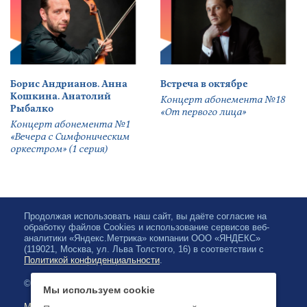
Борис Андрианов. Анна
Встреча в октябре
Кошкина. Анатолий
Концерт абонемента №18
Рыбалко
«От первого лица»
Концерт абонемента №1
«Вечера с Симфоническим
оркестром» (1 серия)
Продолжая использовать наш сайт, вы даёте согласие на
обработку файлов Cookies и использование сервисов веб-
аналитики «Яндекс.Метрика» компании ООО «ЯНДЕКС»
(119021, Москва, ул. Льва Толстого, 16) в соответствии с
Политикой конфиденциальности
.
© 2026, Karelian State Philharmonic
Мы используем cookie
Map of site