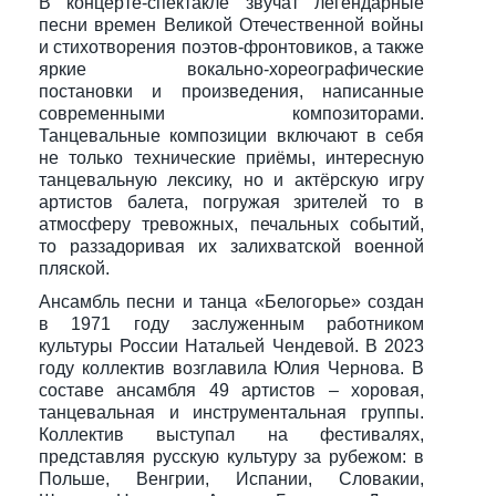
В концерте-спектакле звучат легендарные
песни времен Великой Отечественной войны
и стихотворения поэтов-фронтовиков, а также
яркие вокально-хореографические
постановки и произведения, написанные
современными композиторами.
Танцевальные композиции включают в себя
не только технические приёмы, интересную
танцевальную лексику, но и актёрскую игру
артистов балета, погружая зрителей то в
атмосферу тревожных, печальных событий,
то раззадоривая их залихватской военной
пляской.
Ансамбль песни и танца «Белогорье» создан
в 1971 году заслуженным работником
культуры России Натальей Чендевой. В 2023
году коллектив возглавила Юлия Чернова. В
составе ансамбля 49 артистов – хоровая,
танцевальная и инструментальная группы.
Коллектив выступал на фестивалях,
представляя русскую культуру за рубежом: в
Польше, Венгрии, Испании, Словакии,