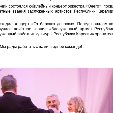
онии состоялся юбилейный концерт оркестра «Онего», посв
тные звания заслуженных артистов Республики Карелии
роходил концерт «От барокко до рока». Перед началом к
учила почётное звание «Заслуженный артист Республик
уженный работник культуры Республики Карелии» хранител
Мы рады работать с вами в одной команде!