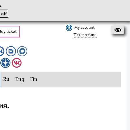
s:
 off
My account
Buy ticket
Ticket refund
Ru
Eng
Fin
ия.