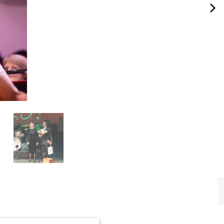
.Метрика» компании ООО «ЯНДЕКС» (119021, Москва, ул. Льва