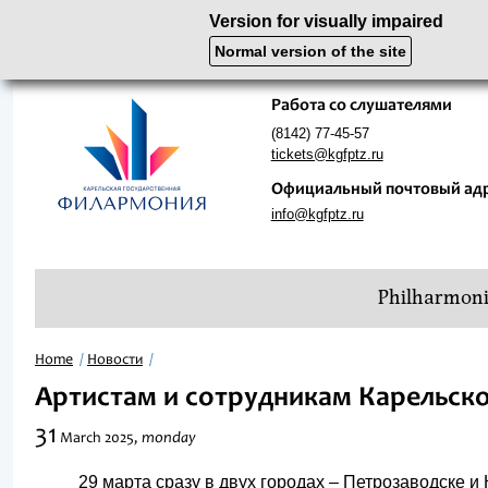
Version for visually impaired
Normal version of the site
Работа со слушателями
(8142) 77-45-57
tickets@kgfptz.ru
Официальный почтовый ад
info@kgfptz.ru
Philharmon
Home
Новости
Артистам и сотрудникам Карельско
31
monday
March
2025,
29 марта сразу в двух городах – Петрозаводске и