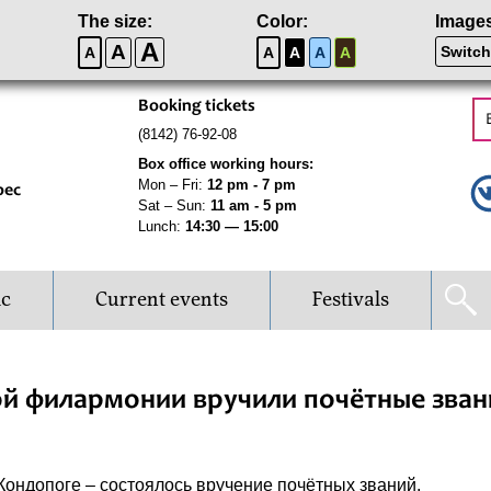
The size:
Color:
Image
A
A
Switch
A
A
A
A
A
Booking tickets
(8142) 76-92-08
Box office working hours:
Mon – Fri:
12 pm - 7 pm
рес
Sat – Sun:
11 am - 5 pm
Lunch:
14:30 — 15:00
ic
Current events
Festivals
й филармонии вручили почётные зван
 Кондопоге – состоялось вручение почётных званий.