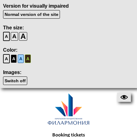
Version for visually impaired
Normal version of the site
The size:
A
A
A
Color:
A
A
A
A
Images:
Switch off
Booking tickets