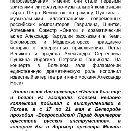
петрозаводчанам. Именно они стали первыми
зрителями литературно-музыкальной композиции
«Арап Петра Великого» по роману Пушкина с
музыкальными иллюстрациями современных
российских композиторов Гаврилина, Шнитке,
Артемьева. Оркестр «Онего» и драматический
актер Александр Картушин рассказали в Кеми,
Беломорске и Медвежьегорске правдивую
историю о невероятных приключениях Петра
Великого и прадеда Александра Сергеевича
Пушкина Ибрагима Петровича Ганнибала. На
концерте в Большом зале филармонии
единственную драматическую роль исполнил
известный актер театра и кино москвич Александр
Носик.
- Этот сезон для оркестра «Онего» был еще
и богат на гастроли. Совсем недавно
коллектив побывал с выступлениями в
Пскове, а с 17 по 21 мая в Белгороде
проходил «Всероссийский Парад дирижеров
оркестров русских инструментов», в
котором Вы и дирижер оркестра Михаил