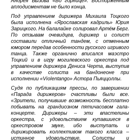
Андрея Бызова «Во горнице». Восторженным
аплодисментам не было конца.
Под управлением дирижера Михаила Тоцкого
была исполнена «Ярославская кадриль» Юрия
Зарицкого. На балалайке солировал Артём Берг.
По отзывам очевидцев, дирижер и солист
составили отличный тандем, с отменным
юмором передав особенности русского игривого
танца. Также органично вписался маэстро
Тоцкий и в игру могилевского оркестра под
управлением дирижера Дениса Черта, выступив
в качестве солиста на бандонеоне при
исполнении «Violentango» Астора Пьяццоллы.
Судя по публикациям прессы, по завершении
«Парада дирижеров» счастливы были все.
«Зрители, получившие возможность бесплатно
побывать на грандиозном пятичасовом гала-
концерте. Дирижеры – эти властелины
оркестра, с удовольствием купавшиеся в
оркестровом звуке, ибо выступать и
дирижировать коллективом такого класса –
истинное удовольствие. Солисты и