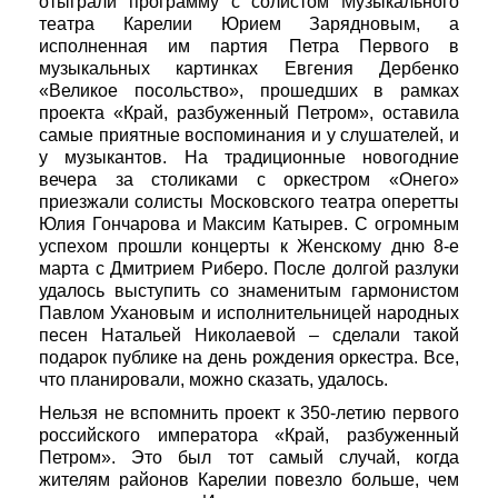
отыграли программу с солистом Музыкального
театра Карелии Юрием Зарядновым, а
исполненная им партия Петра Первого в
музыкальных картинках Евгения Дербенко
«Великое посольство», прошедших в рамках
проекта «Край, разбуженный Петром», оставила
самые приятные воспоминания и у слушателей, и
у музыкантов. На традиционные новогодние
вечера за столиками с оркестром «Онего»
приезжали солисты Московского театра оперетты
Юлия Гончарова и Максим Катырев. С огромным
успехом прошли концерты к Женскому дню 8-е
марта с Дмитрием Риберо. После долгой разлуки
удалось выступить со знаменитым гармонистом
Павлом Ухановым и исполнительницей народных
песен Натальей Николаевой – сделали такой
подарок публике на день рождения оркестра. Все,
что планировали, можно сказать, удалось.
Нельзя не вспомнить проект к 350-летию первого
российского императора «Край, разбуженный
Петром». Это был тот самый случай, когда
жителям районов Карелии повезло больше, чем