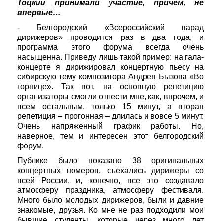
Тоцкий принимали участие, причем, не
впервые…
- Белгородский «Всероссийский парад
дирижеров» проводится раз в два года, и
программа этого форума всегда очень
насыщенна. Приведу лишь такой пример: на гала-
концерте я дирижировал концертную пьесу на
сибирскую тему композитора Андрея Бызова «Во
горнице». Так вот, на основную репетицию
организаторы смогли отвести мне, как, впрочем, и
всем остальным, только 15 минут, а вторая
репетиция – прогонная – длилась и вовсе 5 минут.
Очень напряженный график работы. Но,
наверное, тем и интересен этот белгородский
форум.
Публике было показано 38 оригинальных
концертных номеров, съехались дирижеры со
всей России, и, конечно, все это создавало
атмосферу праздника, атмосферу фестиваля.
Много было молодых дирижеров, были и давние
знакомые, друзья. Ко мне не раз подходили мои
бывшие студенты, которые через много лет