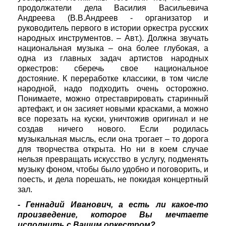
продолжатели дела Василия Васильевича
Андреева (В.В.Андреев - организатор и
руководитель первого в истории оркестра русских
народных инструментов. – Авт.). Должна звучать
национальная музыка – она более глубокая, а
одна из главных задач артистов народных
оркестров: сберечь свое национальное
достояние. К переработке классики, в том числе
народной, надо подходить очень осторожно.
Понимаете, можно отреставрировать старинный
артефакт, и он засияет новыми красками, а можно
все порезать на куски, уничтожив оригинал и не
создав ничего нового. Если родилась
музыкальная мысль, если она трогает – то дорога
для творчества открыта. Но ни в коем случае
нельзя превращать искусство в услугу, подменять
музыку фоном, чтобы было удобно и поговорить, и
поесть, и дела порешать, не покидая концертный
зал.
- Геннадий Иванович, а есть ли какое-то
произведение, которое Вы мечтаете
исполнить с Вашим оркестром?