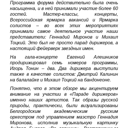
Программа форума действительно была очень
насыщенна, и в ней принимали участие более 60
гостей. Мастер-классы, концерты,
Всероссийская ярмарка вакансий и Ярмарка
солистов – во всех этих мероприятиях
принимали самое деятельное участие наши
представители: Геннадий Миронов и Михаил
Тоцкий. Это был не просто парад дирижеров, а
настоящий фейерверк звездных имен.
На гала-концерте Евгений Алешников
продирижировал семь номеров программы,
Игорь Тонин – два. Два дирижера выступили
также в качестве солистов: Дмитрий Калинин
на балалайке и Михаил Тоцкий на бандонеоне.
Понятно, что в этом обзоре мы акцентируем
внимание на участии в «Параде дирижеров»
именно наших артистов. Так образы русской
природы, практически, были визуализированы
Белгородским академическим русским
оркестром под управлением маэстро Геннадия
Миронова, исполнив музыкальную картинку