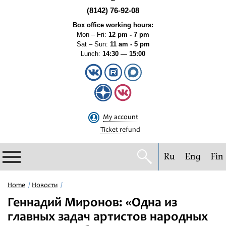
(8142) 76-92-08
Box office working hours:
Mon – Fri:
12 pm - 7 pm
Sat – Sun:
11 am - 5 pm
Lunch:
14:30 — 15:00
My account
Ticket refund
Ru
Eng
Fin
Philharmonic
Home
Новости
Геннадий Миронов: «Одна из
Current events
главных задач артистов народных