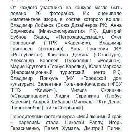
От каждого участника на конкурс могло быть
подано 20 фоторабот. Их оценивало
компетентное жюри, в состав которого вошли:
Владимир Лобанов (Союз Дизайнеров РК), Анна
Борчикова (Минэкономразвития РК), Дмитрий
Бубнов (Завод «Петрозаводскмаш»), Олег
Горновский (ГТРК «Карелия»), Владимир
Григорьев (фотограф), Анна Гриневич (ИА
«Республика»), Кристина Дёмина («СканТур»),
Александр Королёв (Турхолдинг «Родина»),
Мария Круглова (Глобус Карелии), Юлия Маркова
(Информационный туристский центр РК),
Владимир Прикуль (МУ «Городской дом
культуры»), Валентина Ротькина-Качалова (ФГБУ
“ГПЗ «Кивач»”), Михаил Скрипкин
(«Скандинавия»), Лидия Скрипкина (Глобус
Карелии), Андрей Шибанов (Минкульт РК) и Денис
Широколобов (ПАО «Сбербанк»).
Победителями фотоконкурса «Мой любимый край
– Карелия!» стали: Николай Раппу, Игорь
Герасименко, Павел Хумала, Дмитрий Пигин,