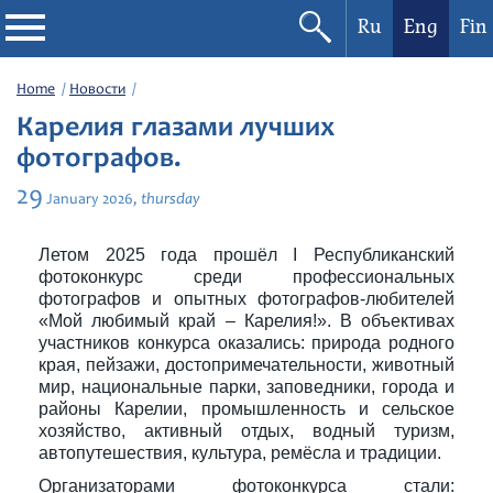
Ru
Eng
Fin
Philharmonic
Home
Новости
Карелия глазами лучших
Current events
фотографов.
29
thursday
January
2026,
Festivals
Летом 2025 года прошёл I Республиканский
фотоконкурс среди профессиональных
фотографов и опытных фотографов-любителей
«Мой любимый край – Карелия!». В объективах
участников конкурса оказались: природа родного
края, пейзажи, достопримечательности, животный
мир, национальные парки, заповедники, города и
районы Карелии, промышленность и сельское
хозяйство, активный отдых, водный туризм,
автопутешествия, культура, ремёсла и традиции.
Организаторами фотоконкурса стали: