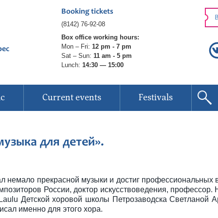
Booking tickets
B
(8142) 76-92-08
Box office working hours:
Mon – Fri:
12 pm - 7 pm
рес
Sat – Sun:
11 am - 5 pm
Lunch:
14:30 — 15:00
ic
Current events
Festivals
узыка для детей».
л немало прекрасной музыки и достиг профессиональных в
позиторов России, доктор искусствоведения, профессор. 
 Laulu Детской хоровой школы Петрозаводска Светланой А
исал именно для этого хора.