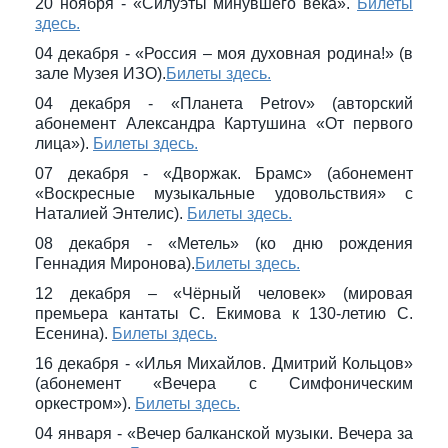
20 ноября - «Силуэты минувшего века».
Билеты
здесь.
04 декабря - «Россия – моя духовная родина!» (в
зале Музея ИЗО).
Билеты здесь.
04 декабря - «Планета Petrov» (авторский
абонемент Александра Картушина «От первого
лица»).
Билеты здесь.
07 декабря - «Дворжак. Брамс» (абонемент
«Воскресные музыкальные удовольствия» с
Наталией Энтелис).
Билеты здесь.
08 декабря - «Метель» (ко дню рождения
Геннадия Миронова).
Билеты здесь.
12 декабря – «Чёрный человек» (мировая
премьера кантаты С. Екимова к 130-летию С.
Есенина).
Билеты здесь.
16 декабря - «Илья Михайлов. Дмитрий Кольцов»
(абонемент «Вечера с Симфоническим
оркестром»).
Билеты здесь.
04 января - «Вечер балканской музыки. Вечера за